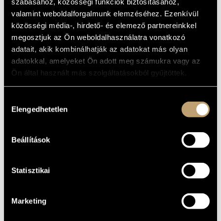
NOS.1 AND 6
szabásához, közösségi funkciók biztosításához,
MŰVÉSZADATBÁZIS
valamint weboldalforgalmunk elemzéséhez. Ezenkívül
közösségi média-, hirdető- és elemező partnereinkkel
Album
ZENEMŰ-ADATBÁZIS
megosztjuk az Ön weboldalhasználatra vonatkozó
ALAPADATOK
adatait, akik kombinálhatják az adatokat más olyan
ZENEI KÖNYVTÁR, ONLINE KATALÓGUS
adatokkal, amelyeket Ön adott meg számukra vagy az
Amadis
KIADÓ
Ön által használt más szolgáltatásokból gyűjtöttek.
7165
KATALÓGUSSZÁMA
1988
MEGJELENÉS
Hozzájárulás
ÉVE
Elengedhetetlen
kiválasztása
Részletes adatok
RÉSZLETEK
Michael Halász
KÖZREMŰKÖDŐK
Beállítások
Statisztikai
Marketing