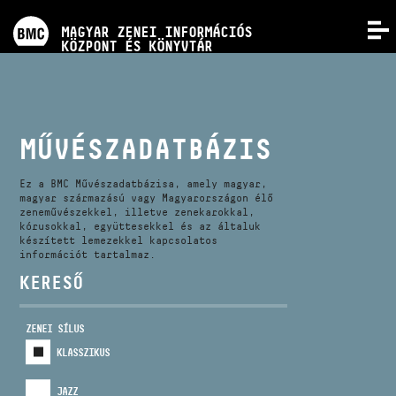
PROGRAMOK
MAGYAR ZENEI INFORMÁCIÓS
MENÜ
KÖZPONT ÉS KÖNYVTÁR
VERSENYEK
KÉPZÉSEK
MŰVÉSZADATBÁZIS
KIADVÁNYOK
Ez a BMC Művészadatbázisa, amely magyar,
magyar származású vagy Magyarországon élő
zeneművészekkel, illetve zenekarokkal,
kórusokkal, együttesekkel és az általuk
RÓLUNK
készített lemezekkel kapcsolatos
információt tartalmaz.
KERESŐ
KAPCSOLAT
ZENEI SÍLUS
VIDEÓ GALÉRIA
KLASSZIKUS
JAZZ