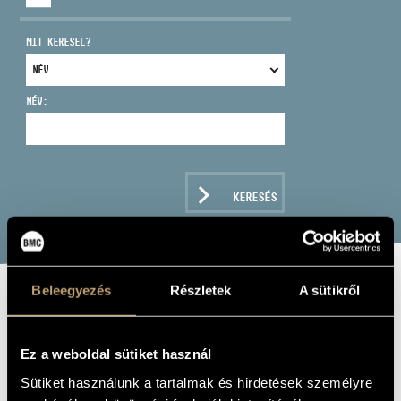
MIT KERESEL?
NÉV:
CÍM
EMAIL
infokozpont@bmc.hu
KERESÉS
TELEFON
NYITVA TARTÁS
Beleegyezés
Részletek
A sütikről
BEETHOVEN,
LUDWIG VAN:
Ez a weboldal sütiket használ
SYMPHONIES
Sütiket használunk a tartalmak és hirdetések személyre