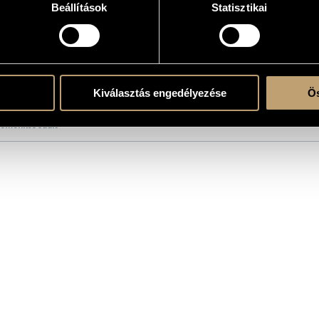
Beállítások
Statisztikai
atok
Kiválasztás engedélyezése
Ös
onósok (Budapest Strings)
/
Failoni Kamarazenekar (Budapest Failoni Chamber Orc
Domonkos Judit