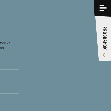
PROGRAMOK
KÉPZÉSEK
PROGRAMOK
RÓLUNK
zekkel,
VIDEÓ GALÉRIA
os