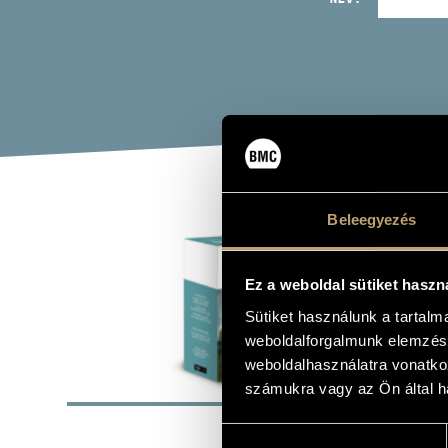
GRE
Beleegyezés
SET
Ez a weboldal sütiket haszn
Sütiket használunk a tartal
Album
weboldalforgalmunk elemzésé
weboldalhasználatra vonatko
ALAP
számukra vagy az Ön által ha
Naxos
KIADÓ
Hozzájárulás