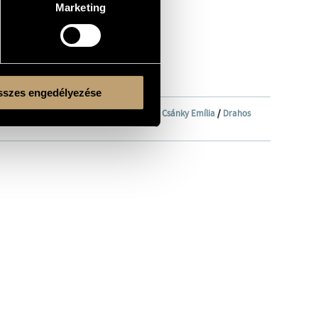
Marketing
szes engedélyezése
hestra)
/
Benkócs Tamás
/
Bánfalvi Béla
/
Csánky Emília
/
Drahos