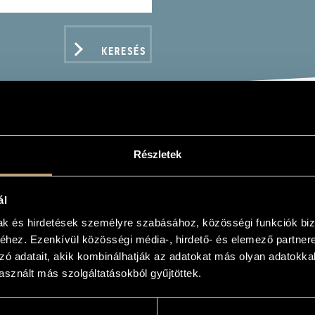
KERESÉS
AT BAROQUE MASTERPIE
Részletek
ál
mak és hirdetések személyre szabásához, közösségi funkciók biz
hez. Ezenkívül közösségi média-, hirdető- és elemező partner
zó adatait, akik kombinálhatják az adatokat más olyan adatokka
ADATOK
sznált más szolgáltatásokból gyűjtöttek.