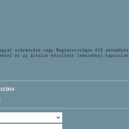
HÍREK
CÍM
VERSENYEK
EMAIL
infokozpont@bmc.hu
KIADVÁNYOK
TELEFON
agyar származású vagy Magyarországon élő zeneművés
KAPCSOLAT
ekkel és az általuk készített lemezekkel kapcsolat
NYITVA TARTÁS
SSZIKUS
Z