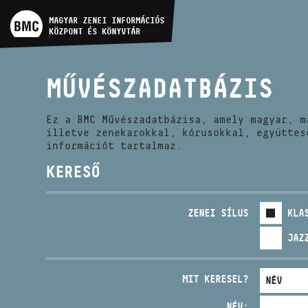
MŰVÉSZADATBÁZIS
MAGYAR ZENEI INFORMÁCIÓS
KÖZPONT ÉS KÖNYVTÁR
ZENEMŰ-ADATBÁZIS
MŰVÉSZADATBÁZIS
ZENEI KÖNYVTÁR, ONLINE
KATALÓGUS
Ez a BMC Művészadatbázisa, amely magyar, m
illetve zenekarokkal, kórusokkal, együttes
információt tartalmaz.
KERESŐ
ZENEI SÍLUS
KLA
JAZ
MIT KERESEL?
NÉV: