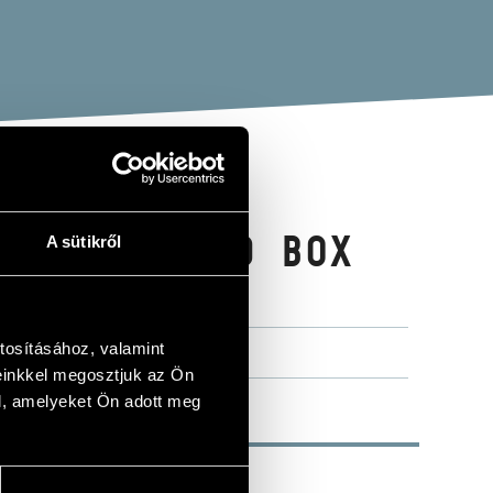
CES - 10-CD BOX
A sütikről
tosításához, valamint
einkkel megosztjuk az Ön
l, amelyeket Ön adott meg