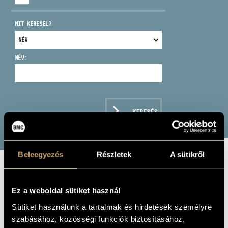
MIT KERESEL?
NÉV:
CÍM
EMAIL
infokozpont@bmc.hu
KERESÉS
TELEFON
NYITVA TARTÁS
Beleegyezés
Részletek
A sütikről
PERFECT SUMMER
Ez a weboldal sütiket használ
WEDDING
Sütiket használunk a tartalmak és hirdetések személyre
szabásához, közösségi funkciók biztosításához,
Album