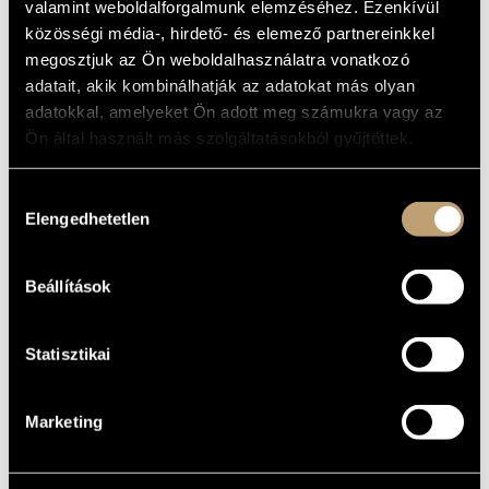
valamint weboldalforgalmunk elemzéséhez. Ezenkívül
MŰVÉSZADATBÁZIS
ALAPADATOK
közösségi média-, hirdető- és elemező partnereinkkel
megosztjuk az Ön weboldalhasználatra vonatkozó
ZENEMŰ-ADATBÁZIS
Naxos
KIADÓ
adatait, akik kombinálhatják az adatokat más olyan
8.557979
KATALÓGUSSZÁMA
adatokkal, amelyeket Ön adott meg számukra vagy az
ZENEI KÖNYVTÁR, ONLINE KATALÓGUS
2006
Ön által használt más szolgáltatásokból gyűjtöttek.
MEGJELENÉS
ÉVE
Részletes adatok
RÉSZLETEK
Hozzájárulás
Elengedhetetlen
kiválasztása
Budapesti Vonósok (Budapest Strings)
/
Concentus
KÖZREMŰKÖDŐK
Hungaricus
/
Hock Bertalan
/
Kertesi Ingrid
/
Kovács László
/
Ligeti András
Beállítások
Statisztikai
Marketing