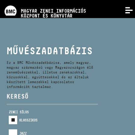
PROGRAMOK
MAGYAR ZENEI INFORMÁCIÓS
MENÜ
KÖZPONT ÉS KÖNYVTÁR
VERSENYEK
KÉPZÉSEK
MŰVÉSZADATBÁZIS
KIADVÁNYOK
Ez a BMC Művészadatbázisa, amely magyar,
magyar származású vagy Magyarországon élő
zeneművészekkel, illetve zenekarokkal,
kórusokkal, együttesekkel és az általuk
RÓLUNK
készített lemezekkel kapcsolatos
információt tartalmaz.
KERESŐ
KAPCSOLAT
ZENEI SÍLUS
VIDEÓ GALÉRIA
KLASSZIKUS
JAZZ