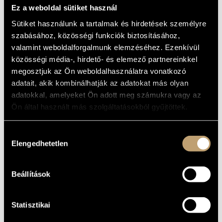
MUSICAL TOUR
MŰVÉSZADATBÁZIS
Ez a weboldal sütiket használ
OF THE CITY'S
Sütiket használunk a tartalmak és hirdetések személyre
ZENEMŰ-ADATBÁZIS
PAST AND
szabásához, közösségi funkciók biztosításához,
PRESENT
valamint weboldalforgalmunk elemzéséhez. Ezenkívül
ZENEI KÖNYVTÁR, ONLINE KATALÓGUS
közösségi média-, hirdető- és elemező partnereinkkel
megosztjuk az Ön weboldalhasználatra vonatkozó
Album
adatait, akik kombinálhatják az adatokat más olyan
adatokkal, amelyeket Ön adott meg számukra vagy az
ALAPADATOK
Ön által használt más szolgáltatásokból gyűjtöttek.
Naxos
KIADÓ
2.110502
KATALÓGUSSZÁMA
Hozzájárulás
Elengedhetetlen
2004
MEGJELENÉS
kiválasztása
ÉVE
Részletes adatok
RÉSZLETEK
Beállítások
Failoni Kamarazenekar (Budapest Failoni Chamber
KÖZREMŰKÖDŐK
Orchestra)
/
Kodály Vonósnégyes (Kodály Quartet)
/
Drahos
Béla
/
Jandó Jenő
/
Keveházi Jenő
/
Kiss József
/
Kovács Béla
/
Michael Halász
/
Tóth István
/
Vajda József
Statisztikai