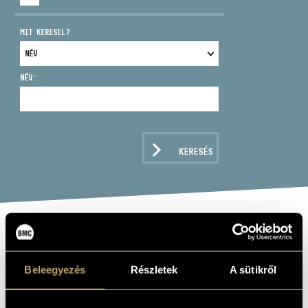
MIT KERESEL?
NÉV:
CÍM
EMAIL
infokozpont@bmc.hu
KERESÉS
TELEFON
NYITVA TARTÁS
A MUSICAL
JOURNEY -
Beleegyezés
Részletek
A sütikről
VIENNA: A