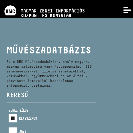
PROGRAMOK
MAGYAR ZENEI INFORMÁCIÓS
MENÜ
KÖZPONT ÉS KÖNYVTÁR
VERSENYEK
KÉPZÉSEK
MŰVÉSZADATBÁZIS
KIADVÁNYOK
Ez a BMC Művészadatbázisa, amely magyar,
magyar származású vagy Magyarországon élő
zeneművészekkel, illetve zenekarokkal,
kórusokkal, együttesekkel és az általuk
RÓLUNK
készített lemezekkel kapcsolatos
információt tartalmaz.
KERESŐ
KAPCSOLAT
ZENEI SÍLUS
VIDEÓ GALÉRIA
KLASSZIKUS
JAZZ