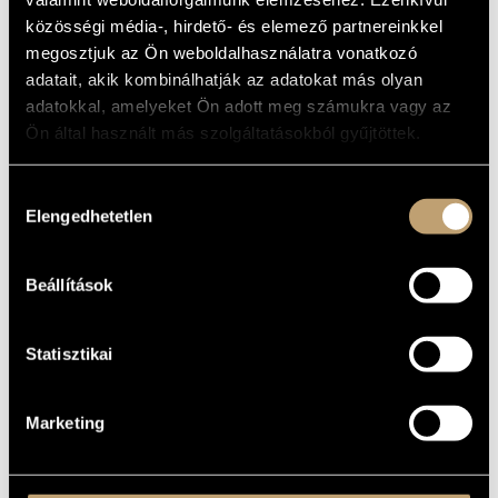
MŰVÉSZADATBÁZIS
közösségi média-, hirdető- és elemező partnereinkkel
ALAPADATOK
megosztjuk az Ön weboldalhasználatra vonatkozó
ZENEMŰ-ADATBÁZIS
Naxos
adatait, akik kombinálhatják az adatokat más olyan
KIADÓ
adatokkal, amelyeket Ön adott meg számukra vagy az
8.554429
KATALÓGUSSZÁMA
ZENEI KÖNYVTÁR, ONLINE KATALÓGUS
Ön által használt más szolgáltatásokból gyűjtöttek.
1999
MEGJELENÉS
ÉVE
Részletes adatok
RÉSZLETEK
Hozzájárulás
Elengedhetetlen
kiválasztása
Kodály Vonósnégyes (Kodály Quartet)
/
Jandó Jenő
/
KÖZREMŰKÖDŐK
Keveházi Jenő
/
Kiss József
/
Kovács Béla
/
Vajda József
Beállítások
Statisztikai
Marketing