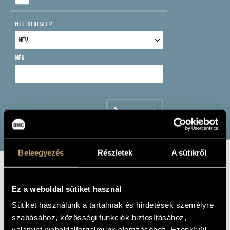
MIT KERESEL?
NÉV:
CÍM
EMAIL
infokozpont@bmc.hu
KERESÉS
TELEFON
Beleegyezés
Részletek
A sütikről
NYITVA TARTÁS
CHAMBER MUSIC
Ez a weboldal sütiket használ
FAVOURITES
Sütiket használunk a tartalmak és hirdetések személyre
szabásához, közösségi funkciók biztosításához,
Album
valamint weboldalforgalmunk elemzéséhez. Ezenkívül