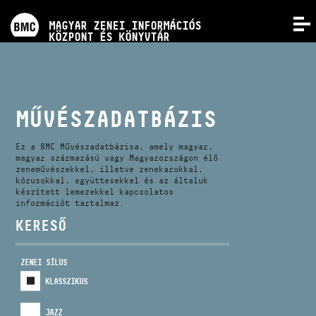
PROGRAMOK
MAGYAR ZENEI INFORMÁCIÓS
MENÜ
KÖZPONT ÉS KÖNYVTÁR
VERSENYEK
KÉPZÉSEK
MŰVÉSZADATBÁZIS
KIADVÁNYOK
Ez a BMC Művészadatbázisa, amely magyar,
magyar származású vagy Magyarországon élő
zeneművészekkel, illetve zenekarokkal,
kórusokkal, együttesekkel és az általuk
RÓLUNK
készített lemezekkel kapcsolatos
információt tartalmaz.
KERESŐ
KAPCSOLAT
ZENEI SÍLUS
VIDEÓ GALÉRIA
KLASSZIKUS
JAZZ