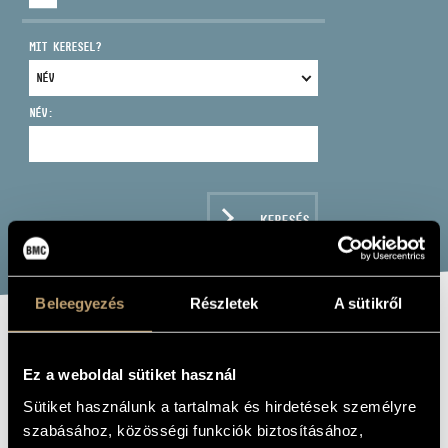
MIT KERESEL?
NÉV:
CÍM
EMAIL
infokozpont@bmc.hu
KERESÉS
TELEFON
NYITVA TARTÁS
Beleegyezés
Részletek
A sütikről
BEETHOVEN FOR
Ez a weboldal sütiket használ
MEDITATION
Sütiket használunk a tartalmak és hirdetések személyre
szabásához, közösségi funkciók biztosításához,
Album