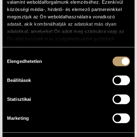
valamint weboldalforgalmunk elemzéséhez. Ezenkívül
MŰVÉSZADATBÁZIS
ALAPADATOK
közösségi média-, hirdető- és elemező partnereinkkel
megosztjuk az Ön weboldalhasználatra vonatkozó
ZENEMŰ-ADATBÁZIS
Naxos
KIADÓ
adatait, akik kombinálhatják az adatokat más olyan
8.570905
KATALÓGUSSZÁMA
adatokkal, amelyeket Ön adott meg számukra vagy az
ZENEI KÖNYVTÁR, ONLINE KATALÓGUS
2007
Ön által használt más szolgáltatásokból gyűjtöttek.
MEGJELENÉS
ÉVE
Részletes adatok
RÉSZLETEK
Hozzájárulás
Elengedhetetlen
kiválasztása
Kodály Vonósnégyes (Kodály Quartet)
/
Drahos Béla
/
Hegyi
KÖZREMŰKÖDŐK
Ildikó
/
Jandó Jenő
/
Keveházi János
/
Keveházi Jenő
/
Máthé
Győző
/
Popa Péter
/
Szabó Péter
Beállítások
Statisztikai
Marketing