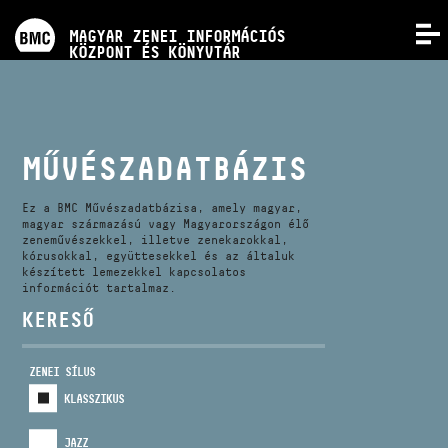
PROGRAMOK
MAGYAR ZENEI INFORMÁCIÓS
MENÜ
KÖZPONT ÉS KÖNYVTÁR
VERSENYEK
KÉPZÉSEK
MŰVÉSZADATBÁZIS
KIADVÁNYOK
Ez a BMC Művészadatbázisa, amely magyar,
magyar származású vagy Magyarországon élő
zeneművészekkel, illetve zenekarokkal,
kórusokkal, együttesekkel és az általuk
RÓLUNK
készített lemezekkel kapcsolatos
információt tartalmaz.
KERESŐ
KAPCSOLAT
ZENEI SÍLUS
VIDEÓ GALÉRIA
KLASSZIKUS
JAZZ