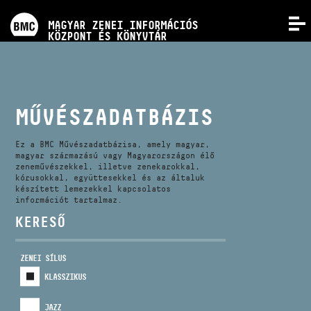
PROGRAMOK
MAGYAR ZENEI INFORMÁCIÓS
MENÜ
KÖZPONT ÉS KÖNYVTÁR
VERSENYEK
KÉPZÉSEK
MŰVÉSZADATBÁZIS
KIADVÁNYOK
Ez a BMC Művészadatbázisa, amely magyar,
magyar származású vagy Magyarországon élő
zeneművészekkel, illetve zenekarokkal,
kórusokkal, együttesekkel és az általuk
RÓLUNK
készített lemezekkel kapcsolatos
információt tartalmaz.
KERESŐ
KAPCSOLAT
ZENEI SÍLUS
VIDEÓ GALÉRIA
KLASSZIKUS
JAZZ