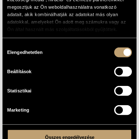
MŰVÉSZADATBÁZIS
megosztjuk az Ön weboldalhasználatra vonatkozó
ALAPADATOK
adatait, akik kombinálhatják az adatokat más olyan
ZENEMŰ-ADATBÁZIS
adatokkal, amelyeket Ön adott meg számukra vagy az
Quintana
KIADÓ
Ön által használt más szolgáltatásokból gyűjtöttek.
QUI 903008
KATALÓGUSSZÁMA
ZENEI KÖNYVTÁR, ONLINE KATALÓGUS
1991
MEGJELENÉS
ÉVE
Hozzájárulás
Részletes adatok
Elengedhetetlen
RÉSZLETEK
kiválasztása
Beállítások
Statisztikai
Marketing
Összes engedélyezése