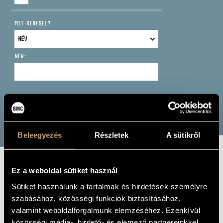
MIT KERESEL?
NÉV:
CÍM
EMAIL
infokozpont@bmc.hu
KERESÉS
TELEFON
Beleegyezés
Részletek
A sütikről
NYITVA TARTÁS
Ez a weboldal sütiket használ
MOZART, W. A.:
Sütiket használunk a tartalmak és hirdetések személyre
HARMONIEMUSIK
szabásához, közösségi funkciók biztosításához,
valamint weboldalforgalmunk elemzéséhez. Ezenkívül
Album
közösségi média-, hirdető- és elemező partnereinkkel