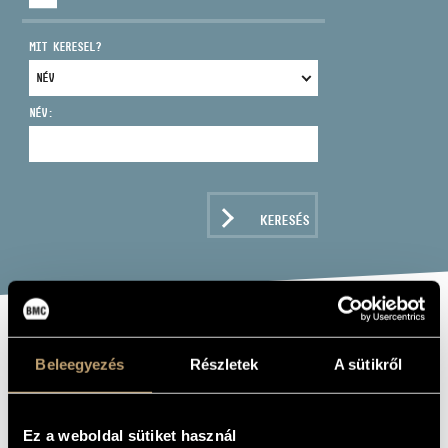
MIT KERESEL?
NÉV:
CÍM
EMAIL
infokozpont@bmc.hu
KERESÉS
TELEFON
NYITVA TARTÁS
BEETHOVEN
Beleegyezés
Részletek
A sütikről
ZONGORÁJA A
MAGYAR NEMZETI
Ez a weboldal sütiket használ