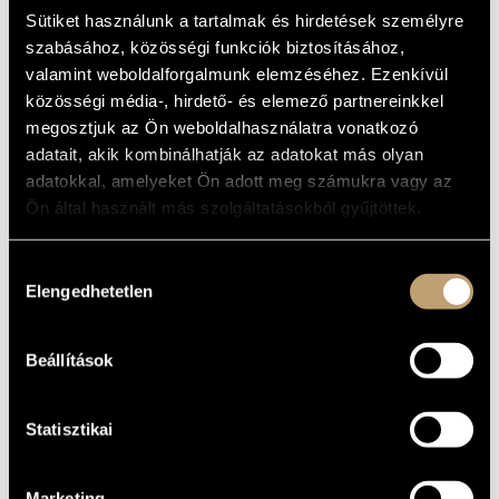
MÚZEUMBAN
MŰVÉSZADATBÁZIS
Sütiket használunk a tartalmak és hirdetések személyre
(BEETHOVEN'S BROADWOOD PIANO IN
szabásához, közösségi funkciók biztosításához,
THE HUNGARIAN NATIONAL MUSEUM)
ZENEMŰ-ADATBÁZIS
valamint weboldalforgalmunk elemzéséhez. Ezenkívül
Album
közösségi média-, hirdető- és elemező partnereinkkel
ZENEI KÖNYVTÁR, ONLINE KATALÓGUS
megosztjuk az Ön weboldalhasználatra vonatkozó
ALAPADATOK
adatait, akik kombinálhatják az adatokat más olyan
adatokkal, amelyeket Ön adott meg számukra vagy az
Hungaroton
KIADÓ
Ön által használt más szolgáltatásokból gyűjtöttek.
HCD 11885
KATALÓGUSSZÁMA
1994
MEGJELENÉS
Hozzájárulás
ÉVE
Elengedhetetlen
kiválasztása
Részletes adatok
RÉSZLETEK
Schiff András
ELŐADÓK
Beállítások
Darabok
TOVÁBBI
Beethoven: Hat bagatell Op.126, Öt darab, Tizenegy bagatell
SZERZŐK,
Op.119
MŰVEK
Statisztikai
Marketing