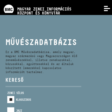
PROGRAMOK
MAGYAR ZENEI INFORMÁCIÓS
MENÜ
KÖZPONT ÉS KÖNYVTÁR
VERSENYEK
KÉPZÉSEK
MŰVÉSZADATBÁZIS
KIADVÁNYOK
Ez a BMC Művészadatbázisa, amely magyar,
magyar származású vagy Magyarországon élő
zeneművészekkel, illetve zenekarokkal,
kórusokkal, együttesekkel és az általuk
RÓLUNK
készített lemezekkel kapcsolatos
információt tartalmaz.
KERESŐ
KAPCSOLAT
ZENEI SÍLUS
VIDEÓ GALÉRIA
KLASSZIKUS
JAZZ