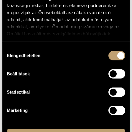
MŰVÉSZADATBÁZIS
közösségi média-, hirdető- és elemező partnereinkkel
ALAPADATOK
megosztjuk az Ön weboldalhasználatra vonatkozó
ZENEMŰ-ADATBÁZIS
adatait, akik kombinálhatják az adatokat más olyan
Naxos
KIADÓ
adatokkal, amelyeket Ön adott meg számukra vagy az
8.571097
KATALÓGUSSZÁMA
ZENEI KÖNYVTÁR, ONLINE KATALÓGUS
Ön által használt más szolgáltatásokból gyűjtöttek.
2007
MEGJELENÉS
ÉVE
Részletes adatok
Hozzájárulás
RÉSZLETEK
Elengedhetetlen
kiválasztása
Bogár István
KÖZREMŰKÖDŐK
Beállítások
Statisztikai
Marketing