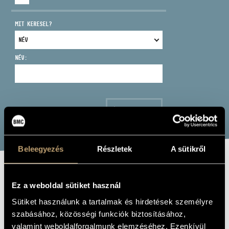
MIT KERESEL?
NÉV:
CÍM
EMAIL
infokozpont@bmc.hu
KERESÉS
TELEFON
Beleegyezés
Részletek
A sütikről
NYITVA TARTÁS
A NEW YEAR'S
Ez a weboldal sütiket használ
CONCERT
Sütiket használunk a tartalmak és hirdetések személyre
szabásához, közösségi funkciók biztosításához,
Album
valamint weboldalforgalmunk elemzéséhez. Ezenkívül