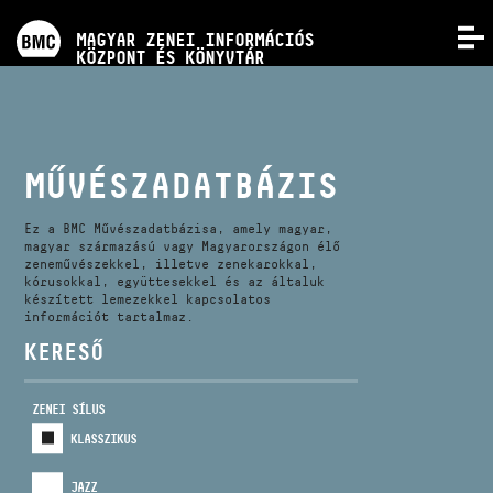
PROGRAMOK
MAGYAR ZENEI INFORMÁCIÓS
MENÜ
KÖZPONT ÉS KÖNYVTÁR
VERSENYEK
KÉPZÉSEK
MŰVÉSZADATBÁZIS
KIADVÁNYOK
Ez a BMC Művészadatbázisa, amely magyar,
magyar származású vagy Magyarországon élő
zeneművészekkel, illetve zenekarokkal,
kórusokkal, együttesekkel és az általuk
RÓLUNK
készített lemezekkel kapcsolatos
információt tartalmaz.
KERESŐ
KAPCSOLAT
ZENEI SÍLUS
VIDEÓ GALÉRIA
KLASSZIKUS
JAZZ