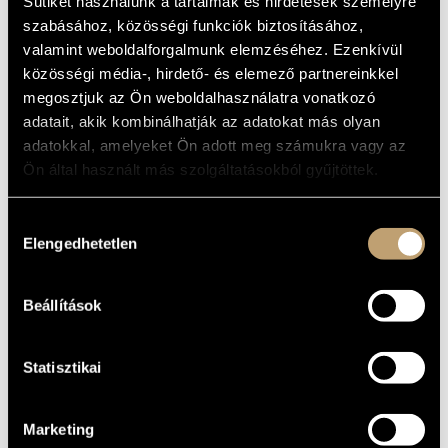
RELAXING AND
Sütiket használunk a tartalmak és hirdetések személyre
MŰVÉSZADATBÁZIS
szabásához, közösségi funkciók biztosításához,
DREAMING
valamint weboldalforgalmunk elemzéséhez. Ezenkívül
ZENEMŰ-ADATBÁZIS
közösségi média-, hirdető- és elemező partnereinkkel
Album
megosztjuk az Ön weboldalhasználatra vonatkozó
ZENEI KÖNYVTÁR, ONLINE KATALÓGUS
adatait, akik kombinálhatják az adatokat más olyan
ALAPADATOK
adatokkal, amelyeket Ön adott meg számukra vagy az
Ön által használt más szolgáltatásokból gyűjtöttek.
Naxos
KIADÓ
8.556608
KATALÓGUSSZÁMA
Hozzájárulás
1998
MEGJELENÉS
ÉVE
Elengedhetetlen
kiválasztása
Részletes adatok
RÉSZLETEK
Beállítások
Kodály Vonósnégyes (Kodály Quartet)
/
Bogár István
/
KÖZREMŰKÖDŐK
Michael Halász
/
Szokolay Balázs
Statisztikai
Marketing