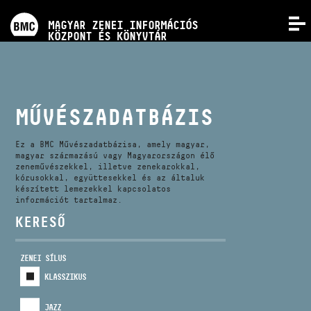
PROGRAMOK
MAGYAR ZENEI INFORMÁCIÓS
MENÜ
KÖZPONT ÉS KÖNYVTÁR
VERSENYEK
KÉPZÉSEK
MŰVÉSZADATBÁZIS
KIADVÁNYOK
Ez a BMC Művészadatbázisa, amely magyar,
magyar származású vagy Magyarországon élő
zeneművészekkel, illetve zenekarokkal,
kórusokkal, együttesekkel és az általuk
RÓLUNK
készített lemezekkel kapcsolatos
információt tartalmaz.
KERESŐ
KAPCSOLAT
ZENEI SÍLUS
VIDEÓ GALÉRIA
KLASSZIKUS
JAZZ