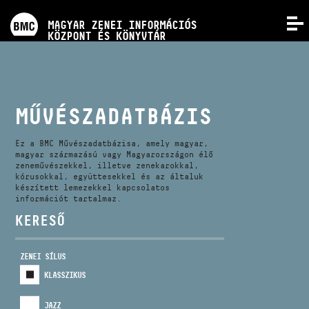
PROGRAMOK
MAGYAR ZENEI INFORMÁCIÓS
MENÜ
KÖZPONT ÉS KÖNYVTÁR
VERSENYEK
KÉPZÉSEK
MŰVÉSZADATBÁZIS
KIADVÁNYOK
Ez a BMC Művészadatbázisa, amely magyar,
magyar származású vagy Magyarországon élő
zeneművészekkel, illetve zenekarokkal,
kórusokkal, együttesekkel és az általuk
RÓLUNK
készített lemezekkel kapcsolatos
információt tartalmaz.
KERESŐ
KAPCSOLAT
ZENEI SÍLUS
VIDEÓ GALÉRIA
KLASSZIKUS
JAZZ