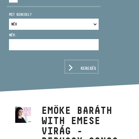
MIT KERESEL?
NÉV:
CÍM
EMAIL
infokozpont@bmc.hu
KERESÉS
TELEFON
NYITVA TARTÁS
EMŐKE BARÁTH
WITH EMESE
VIRÁG -