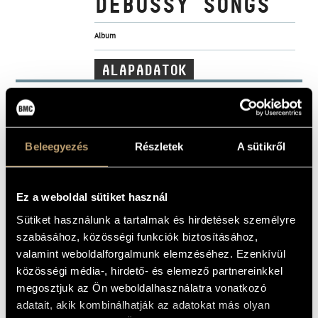
DEBUSSY SONGS
MŰVÉSZADATBÁZIS
Album
ZENEMŰ-ADATBÁZIS
ALAPADATOK
ZENEI KÖNYVTÁR, ONLINE KATALÓGUS
Hungaroton
KIADÓ
HCD 32795
KATALÓGUSSZÁMA
2017
MEGJELENÉS
Beleegyezés
Részletek
A sütikről
ÉVE
Részletes adatok
RÉSZLETEK
Baráth Emőke
/
Virág Emese
KÖZREMŰKÖDŐK
Ez a weboldal sütiket használ
Sütiket használunk a tartalmak és hirdetések személyre
MŰVEK
szabásához, közösségi funkciók biztosításához,
valamint weboldalforgalmunk elemzéséhez. Ezenkívül
közösségi média-, hirdető- és elemező partnereinkkel
SZERZŐ
CÍM
megosztjuk az Ön weboldalhasználatra vonatkozó
Debussy,
Apparition (Stéphane
Claude
Mallarmé)
adatait, akik kombinálhatják az adatokat más olyan
Debussy,
Beau soir (Paul Bourget)