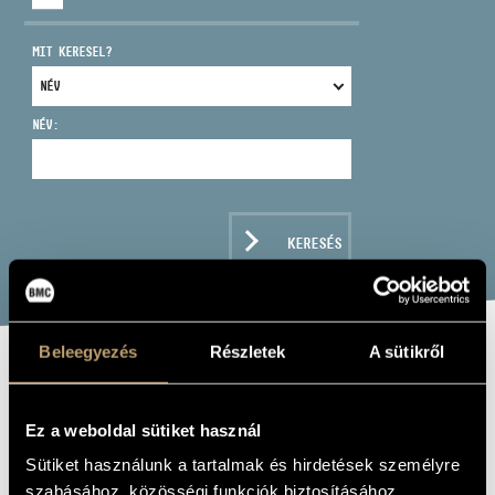
MIT KERESEL?
NÉV:
CÍM
EMAIL
infokozpont@bmc.hu
KERESÉS
TELEFON
NYITVA TARTÁS
Beleegyezés
Részletek
A sütikről
SCARLATTI,
DOMENICO:
Ez a weboldal sütiket használ
KEYBOARD
Sütiket használunk a tartalmak és hirdetések személyre
szabásához, közösségi funkciók biztosításához,