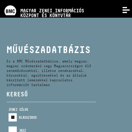
PROGRAMOK
MAGYAR ZENEI INFORMÁCIÓS
MENÜ
KÖZPONT ÉS KÖNYVTÁR
VERSENYEK
KÉPZÉSEK
MŰVÉSZADATBÁZIS
KIADVÁNYOK
Ez a BMC Művészadatbázisa, amely magyar,
magyar származású vagy Magyarországon élő
zeneművészekkel, illetve zenekarokkal,
kórusokkal, együttesekkel és az általuk
RÓLUNK
készített lemezekkel kapcsolatos
információt tartalmaz.
KERESŐ
KAPCSOLAT
ZENEI SÍLUS
VIDEÓ GALÉRIA
KLASSZIKUS
JAZZ