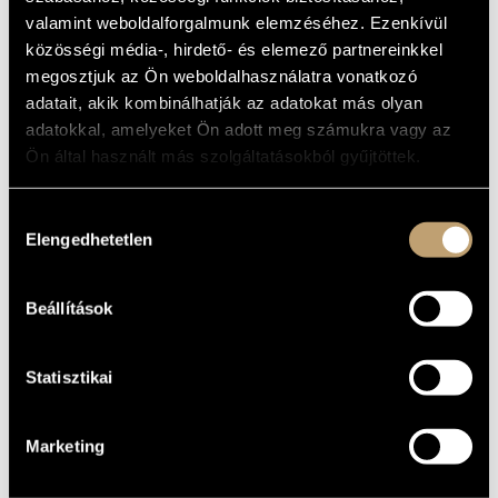
SONATAS
MŰVÉSZADATBÁZIS
valamint weboldalforgalmunk elemzéséhez. Ezenkívül
közösségi média-, hirdető- és elemező partnereinkkel
Album
ZENEMŰ-ADATBÁZIS
megosztjuk az Ön weboldalhasználatra vonatkozó
adatait, akik kombinálhatják az adatokat más olyan
ALAPADATOK
ZENEI KÖNYVTÁR, ONLINE KATALÓGUS
adatokkal, amelyeket Ön adott meg számukra vagy az
Decca
KIADÓ
Ön által használt más szolgáltatásokból gyűjtöttek.
421422
KATALÓGUSSZÁMA
1988
MEGJELENÉS
Hozzájárulás
ÉVE
Elengedhetetlen
kiválasztása
Részletes adatok
RÉSZLETEK
Schiff András
ELŐADÓK
Beállítások
Statisztikai
Marketing