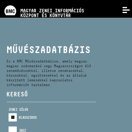
PROGRAMOK
MAGYAR ZENEI INFORMÁCIÓS
MENÜ
KÖZPONT ÉS KÖNYVTÁR
VERSENYEK
KÉPZÉSEK
MŰVÉSZADATBÁZIS
KIADVÁNYOK
Ez a BMC Művészadatbázisa, amely magyar,
magyar származású vagy Magyarországon élő
zeneművészekkel, illetve zenekarokkal,
kórusokkal, együttesekkel és az általuk
RÓLUNK
készített lemezekkel kapcsolatos
információt tartalmaz.
KERESŐ
KAPCSOLAT
ZENEI SÍLUS
VIDEÓ GALÉRIA
KLASSZIKUS
JAZZ