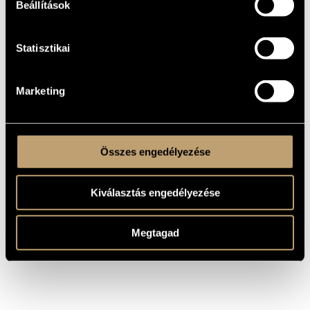
MŰVEK
Beállítások
SZERZŐ
CÍM
Statisztikai
Pleyel, Ignaz
B-dúr vonósnégyes Op. 42. No.
Joseph
2
Pleyel, Ignaz
C-dúr vonósnégyes Op. 41 No.
Joseph
1
Marketing
Pleyel, Ignaz
F-dúr vonósnégyes Op. 41. No.
Joseph
2
Pleyel, Ignaz
G-dúr vonósnégyes Op. 42. No.
Joseph
1
Összes engedélyezése
Kiválasztás engedélyezése
Megtagad