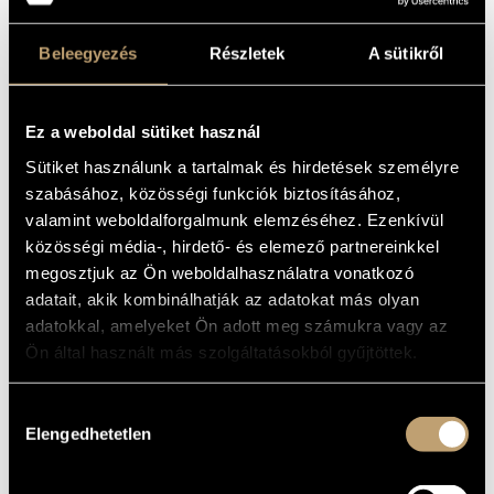
NOS 1-2 &
MŰVÉSZADATBÁZIS
OP.42 NOS 1-2
Beleegyezés
Részletek
A sütikről
ZENEMŰ-ADATBÁZIS
(PLEYEL, IGNACE JOSEPH: STRING
QUARTETS OP.41 NOS 1-2 & OP.42
NOS 1-2)
ZENEI KÖNYVTÁR, ONLINE KATALÓGUS
Ez a weboldal sütiket használ
Album
Sütiket használunk a tartalmak és hirdetések személyre
szabásához, közösségi funkciók biztosításához,
ALAPADATOK
valamint weboldalforgalmunk elemzéséhez. Ezenkívül
Hungaroton
közösségi média-, hirdető- és elemező partnereinkkel
KIADÓ
megosztjuk az Ön weboldalhasználatra vonatkozó
HCD 32783
KATALÓGUSSZÁMA
adatait, akik kombinálhatják az adatokat más olyan
2015
MEGJELENÉS
ÉVE
adatokkal, amelyeket Ön adott meg számukra vagy az
Részletes adatok
Ön által használt más szolgáltatásokból gyűjtöttek.
RÉSZLETEK
Első felvételek
MEGJEGYZÉS
Hozzájárulás
Bozzai Balázs
/
Kalló Zsolt
/
Rác Gábor
/
Vályi Csilla
KÖZREMŰKÖDŐK
Elengedhetetlen
kiválasztása