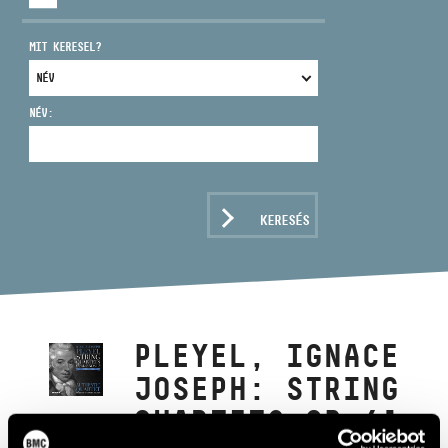
MIT KERESEL?
NÉV:
CÍM
EMAIL
infokozpont@bmc.hu
KERESÉS
TELEFON
NYITVA TARTÁS
PLEYEL, IGNACE
JOSEPH: STRING
QUARTETS OP.41