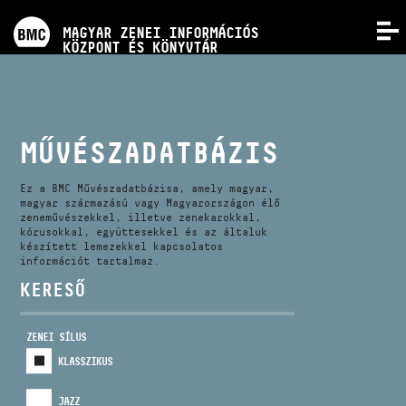
PROGRAMOK
MAGYAR ZENEI INFORMÁCIÓS
MENÜ
KÖZPONT ÉS KÖNYVTÁR
VERSENYEK
KÉPZÉSEK
MŰVÉSZADATBÁZIS
KIADVÁNYOK
Ez a BMC Művészadatbázisa, amely magyar,
magyar származású vagy Magyarországon élő
zeneművészekkel, illetve zenekarokkal,
kórusokkal, együttesekkel és az általuk
RÓLUNK
készített lemezekkel kapcsolatos
információt tartalmaz.
KERESŐ
KAPCSOLAT
ZENEI SÍLUS
VIDEÓ GALÉRIA
KLASSZIKUS
JAZZ