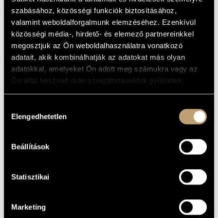
MŰVÉSZADATBÁZIS
Album
szabásához, közösségi funkciók biztosításához,
valamint weboldalforgalmunk elemzéséhez. Ezenkívül
ZENEMŰ-ADATBÁZIS
ALAPADATOK
közösségi média-, hirdető- és elemező partnereinkkel
megosztjuk az Ön weboldalhasználatra vonatkozó
Deep Music
ZENEI KÖNYVTÁR, ONLINE KATALÓGUS
KIADÓ
adatait, akik kombinálhatják az adatokat más olyan
003
KATALÓGUSSZÁMA
adatokkal, amelyeket Ön adott meg számukra vagy az
2006
MEGJELENÉS
Ön által használt más szolgáltatásokból gyűjtöttek.
ÉVE
Részletes adatok
RÉSZLETEK
Hozzájárulás
Grencsó István
ELŐADÓK
Elengedhetetlen
kiválasztása
Benkő Róbert
/
Jeszenszky György
/
Mády Kálmán
KÖZREMŰKÖDŐK
Hans van Vliet - trombone
TOVÁBBI
Beállítások
KÖZREMŰKÖDŐK
Statisztikai
Marketing