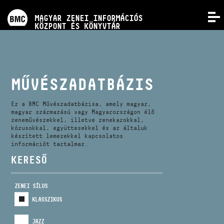
PROGRAMOK
MAGYAR ZENEI INFORMÁCIÓS
MENÜ
KÖZPONT ÉS KÖNYVTÁR
VERSENYEK
KÉPZÉSEK
MŰVÉSZADATBÁZIS
KIADVÁNYOK
Ez a BMC Művészadatbázisa, amely magyar,
magyar származású vagy Magyarországon élő
zeneművészekkel, illetve zenekarokkal,
kórusokkal, együttesekkel és az általuk
RÓLUNK
készített lemezekkel kapcsolatos
információt tartalmaz.
KERESŐ
KAPCSOLAT
ZENEI SÍLUS
VIDEÓ GALÉRIA
KLASSZIKUS
JAZZ