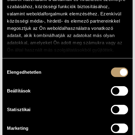
MŰVÉSZADATBÁZIS
Album
szabásához, közösségi funkciók biztosításához,
valamint weboldalforgalmunk elemzéséhez. Ezenkívül
ZENEMŰ-ADATBÁZIS
ALAPADATOK
közösségi média-, hirdető- és elemező partnereinkkel
megosztjuk az Ön weboldalhasználatra vonatkozó
TOM-TOM Records
ZENEI KÖNYVTÁR, ONLINE KATALÓGUS
KIADÓ
adatait, akik kombinálhatják az adatokat más olyan
TTDVD208
KATALÓGUSSZÁMA
adatokkal, amelyeket Ön adott meg számukra vagy az
2014
MEGJELENÉS
Ön által használt más szolgáltatásokból gyűjtöttek.
ÉVE
Részletes adatok
RÉSZLETEK
Hozzájárulás
DVD
MEGJEGYZÉS
Elengedhetetlen
kiválasztása
Dés András
/
Horváth Kornél
/
Kozma Orsolya
KÖZREMŰKÖDŐK
Básti Juli, Cserhalmi György, Kulka János, Udvaros Dorottya
TOVÁBBI
Beállítások
- vocals
KÖZREMŰKÖDŐK
Statisztikai
Marketing