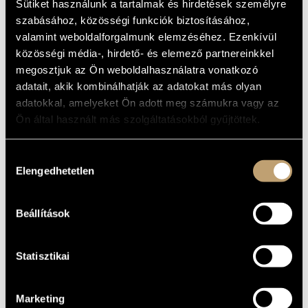
TALES
Sütiket használunk a tartalmak és hirdetések személyre
MŰVÉSZADATBÁZIS
szabásához, közösségi funkciók biztosításához,
Album
valamint weboldalforgalmunk elemzéséhez. Ezenkívül
ZENEMŰ-ADATBÁZIS
közösségi média-, hirdető- és elemező partnereinkkel
ALAPADATOK
megosztjuk az Ön weboldalhasználatra vonatkozó
ZENEI KÖNYVTÁR, ONLINE KATALÓGUS
adatait, akik kombinálhatják az adatokat más olyan
Magánkiadás
KIADÓ
adatokkal, amelyeket Ön adott meg számukra vagy az
KATALÓGUSSZÁMA
Ön által használt más szolgáltatásokból gyűjtöttek.
2015
MEGJELENÉS
ÉVE
Hozzájárulás
Részletes adatok 1
RÉSZLETEK
Részletes adatok 2
Elengedhetetlen
kiválasztása
Juhász Márton
KÖZREMŰKÖDŐK
Beállítások
Alan Benzie Trio
TOVÁBBI
KÖZREMŰKÖDŐK
Statisztikai
Marketing