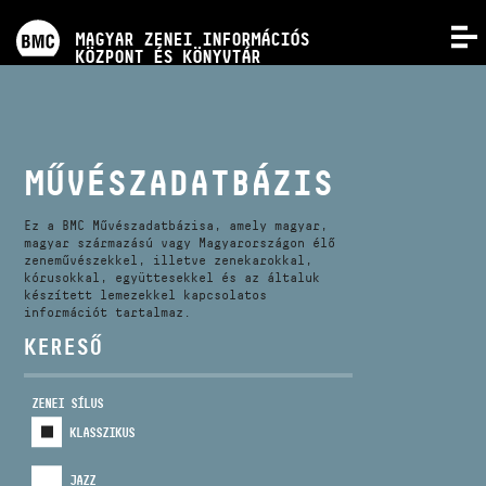
PROGRAMOK
MAGYAR ZENEI INFORMÁCIÓS
MENÜ
KÖZPONT ÉS KÖNYVTÁR
VERSENYEK
KÉPZÉSEK
MŰVÉSZADATBÁZIS
KIADVÁNYOK
Ez a BMC Művészadatbázisa, amely magyar,
magyar származású vagy Magyarországon élő
zeneművészekkel, illetve zenekarokkal,
kórusokkal, együttesekkel és az általuk
RÓLUNK
készített lemezekkel kapcsolatos
információt tartalmaz.
KERESŐ
KAPCSOLAT
ZENEI SÍLUS
VIDEÓ GALÉRIA
KLASSZIKUS
JAZZ