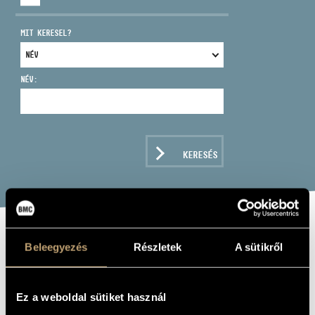
MIT KERESEL?
NÉV:
CÍM
EMAIL
infokozpont@bmc.hu
KERESÉS
TELEFON
NYITVA TARTÁS
ALAN BENZIE
Beleegyezés
Részletek
A sütikről
TRIO:
TRAVELLER'S
Ez a weboldal sütiket használ