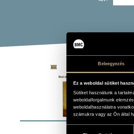
Beleegyezés
FÜR
Ez a weboldal sütiket haszn
Album
Sütiket használunk a tartal
weboldalforgalmunk elemzésé
weboldalhasználatra vonatko
ALAP
számukra vagy az Ön által ha
Hozzájárulás
Naxos
KIADÓ