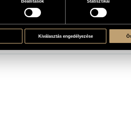
Beállítások
Statisztikai
atok
Kiválasztás engedélyezése
Ös
/
Körmendi Klára
/
Prunyi Ilona
/
Szokolay Balázs