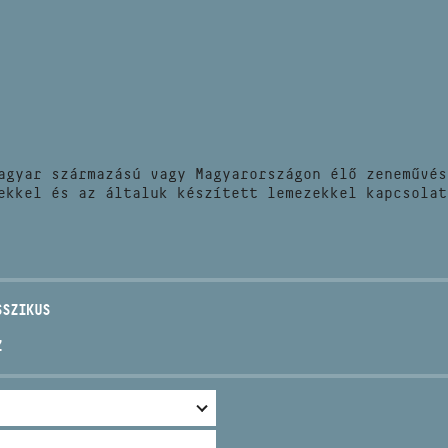
HÍREK
CÍM
VERSENYEK
EMAIL
infokozpont@bmc.hu
KIADVÁNYOK
TELEFON
agyar származású vagy Magyarországon élő zeneművés
KAPCSOLAT
ekkel és az általuk készített lemezekkel kapcsolat
NYITVA TARTÁS
SSZIKUS
Z