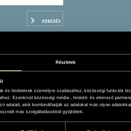
KERESÉS
Részletek
 ELISE - ROMANTIC PI
ál
mak és hirdetések személyre szabásához, közösségi funkciók biz
hez. Ezenkívül közösségi média-, hirdető- és elemező partner
zó adatait, akik kombinálhatják az adatokat más olyan adatokka
ADATOK
sznált más szolgáltatásokból gyűjtöttek.