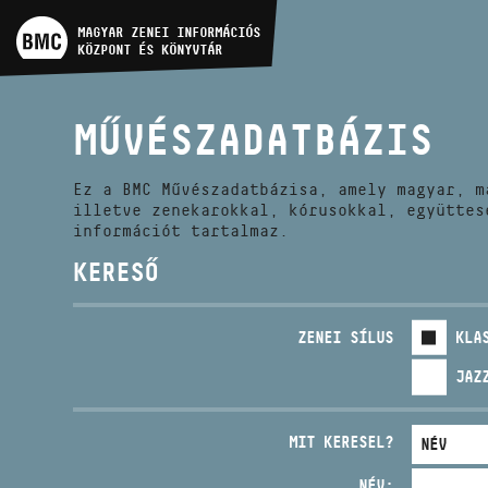
MŰVÉSZADATBÁZIS
MAGYAR ZENEI INFORMÁCIÓS
KÖZPONT ÉS KÖNYVTÁR
ZENEMŰ-ADATBÁZIS
MŰVÉSZADATBÁZIS
ZENEI KÖNYVTÁR, ONLINE
KATALÓGUS
Ez a BMC Művészadatbázisa, amely magyar, m
illetve zenekarokkal, kórusokkal, együttes
információt tartalmaz.
KERESŐ
ZENEI SÍLUS
KLA
JAZ
MIT KERESEL?
NÉV: