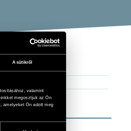
A sütikről
ANO MUSIC
tosításához, valamint
einkkel megosztjuk az Ön
l, amelyeket Ön adott meg