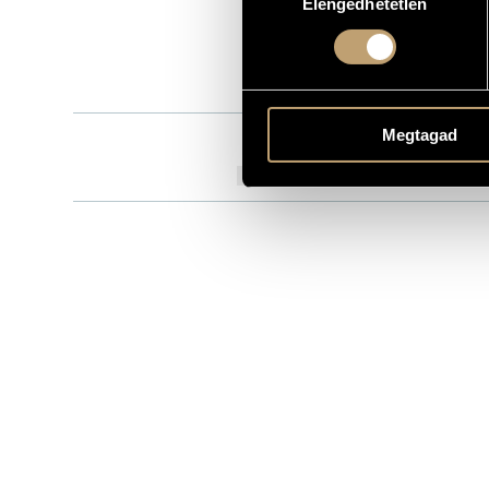
Elengedhetetlen
kiválasztása
8.550647
KATALÓGUSSZÁMA
1994
MEGJELENÉS ÉVE
Részletes ad
RÉSZLETEK
Megtagad
Jandó Jenő
KÖZREMŰKÖDŐK
Idil Biret
TOVÁBBI KÖZREMŰKÖDŐK