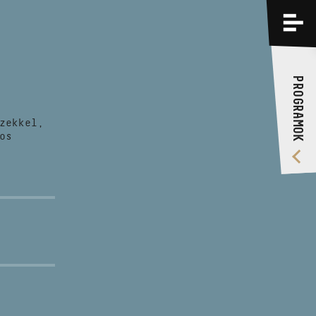
PROGRAMOK
KÉPZÉSEK
PROGRAMOK
RÓLUNK
zekkel,
VIDEÓ GALÉRIA
os