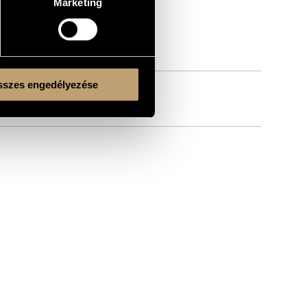
Marketing
szes engedélyezése