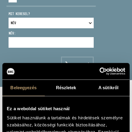
MIT KERESEL?
NÉV:
CÍM
EMAIL
infokozpont@bmc.hu
KERESÉS
TELEFON
Beleegyezés
Részletek
A sütikről
NYITVA TARTÁS
GLOOMY SUNDAY
Ez a weboldal sütiket használ
IN JAZZ
Sütiket használunk a tartalmak és hirdetések személyre
szabásához, közösségi funkciók biztosításához,
Album
valamint weboldalforgalmunk elemzéséhez. Ezenkívül