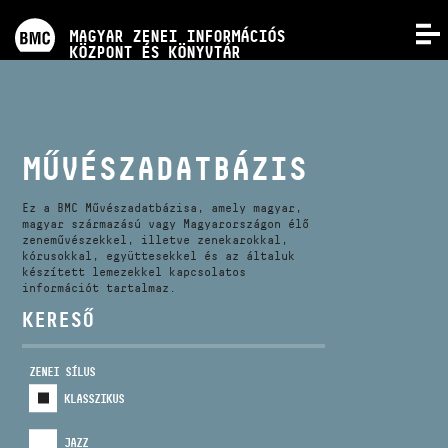
PROGRAMOK
MAGYAR ZENEI INFORMÁCIÓS
MENÜ
KÖZPONT ÉS KÖNYVTÁR
VERSENYEK
KÉPZÉSEK
MŰVÉSZADATBÁZIS
KIADVÁNYOK
Ez a BMC Művészadatbázisa, amely magyar,
magyar származású vagy Magyarországon élő
zeneművészekkel, illetve zenekarokkal,
kórusokkal, együttesekkel és az általuk
RÓLUNK
készített lemezekkel kapcsolatos
információt tartalmaz.
KERESŐ
KAPCSOLAT
ZENEI SÍLUS
VIDEÓ GALÉRIA
KLASSZIKUS
JAZZ