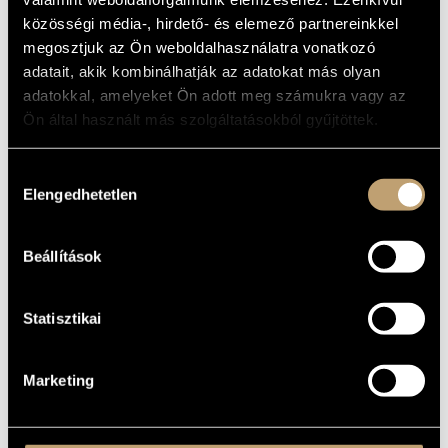
MŰVÉSZADATBÁZIS
közösségi média-, hirdető- és elemező partnereinkkel
ALAPADATOK
megosztjuk az Ön weboldalhasználatra vonatkozó
ZENEMŰ-ADATBÁZIS
Pannon Jazz
adatait, akik kombinálhatják az adatokat más olyan
KIADÓ
adatokkal, amelyeket Ön adott meg számukra vagy az
PJ 1039
KATALÓGUSSZÁMA
ZENEI KÖNYVTÁR, ONLINE KATALÓGUS
Ön által használt más szolgáltatásokból gyűjtöttek.
1999
MEGJELENÉS
ÉVE
Részletes adatok 1
RÉSZLETEK
Hozzájárulás
Részletes adatok 2
Elengedhetetlen
kiválasztása
Dudás Lajos
KÖZREMŰKÖDŐK
Beállítások
Statisztikai
Marketing