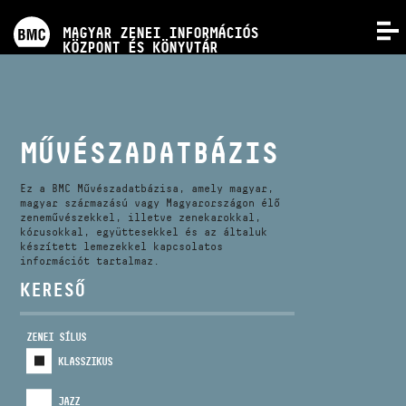
PROGRAMOK
MAGYAR ZENEI INFORMÁCIÓS
MENÜ
KÖZPONT ÉS KÖNYVTÁR
VERSENYEK
KÉPZÉSEK
MŰVÉSZADATBÁZIS
KIADVÁNYOK
Ez a BMC Művészadatbázisa, amely magyar,
magyar származású vagy Magyarországon élő
zeneművészekkel, illetve zenekarokkal,
kórusokkal, együttesekkel és az általuk
RÓLUNK
készített lemezekkel kapcsolatos
információt tartalmaz.
KERESŐ
KAPCSOLAT
ZENEI SÍLUS
VIDEÓ GALÉRIA
KLASSZIKUS
JAZZ