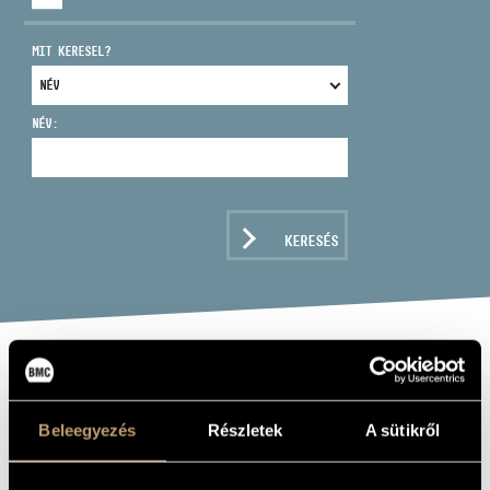
MIT KERESEL?
NÉV:
CÍM
EMAIL
infokozpont@bmc.hu
KERESÉS
TELEFON
NYITVA TARTÁS
SZILÁRD MEZEI
WIND QUARTET:
Beleegyezés
Részletek
A sütikről
WE WERE