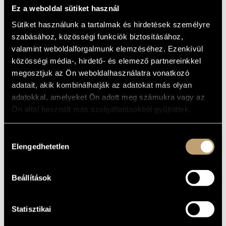
WATCHING THE
MŰVÉSZADATBÁZIS
Ez a weboldal sütiket használ
RAIN
Sütiket használunk a tartalmak és hirdetések személyre
ZENEMŰ-ADATBÁZIS
(SZILÁRD MEZEI WIND QUARTET: WE
szabásához, közösségi funkciók biztosításához,
WERE WATCHING THE RAIN)
valamint weboldalforgalmunk elemzéséhez. Ezenkívül
ZENEI KÖNYVTÁR, ONLINE KATALÓGUS
közösségi média-, hirdető- és elemező partnereinkkel
Album
megosztjuk az Ön weboldalhasználatra vonatkozó
ALAPADATOK
adatait, akik kombinálhatják az adatokat más olyan
adatokkal, amelyeket Ön adott meg számukra vagy az
Leo Records
KIADÓ
Ön által használt más szolgáltatásokból gyűjtöttek.
CD LR 530
KATALÓGUSSZÁMA
2009
MEGJELENÉS
Hozzájárulás
ÉVE
Elengedhetetlen
kiválasztása
Részletes adatok
RÉSZLETEK
Mezei Szilárd
ELŐADÓK
Beállítások
Pápista Kornél
KÖZREMŰKÖDŐK
Bogdan Rankovic - clarinet, alto saxophone
TOVÁBBI
Branislav Aksin - trombone
KÖZREMŰKÖDŐK
Statisztikai