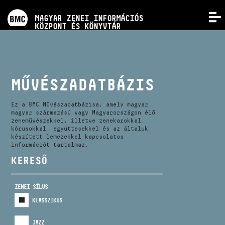
PROGRAMOK
MAGYAR ZENEI INFORMÁCIÓS
MENÜ
KÖZPONT ÉS KÖNYVTÁR
VERSENYEK
KÉPZÉSEK
MŰVÉSZADATBÁZIS
KIADVÁNYOK
Ez a BMC Művészadatbázisa, amely magyar,
magyar származású vagy Magyarországon élő
zeneművészekkel, illetve zenekarokkal,
kórusokkal, együttesekkel és az általuk
RÓLUNK
készített lemezekkel kapcsolatos
információt tartalmaz.
KERESŐ
KAPCSOLAT
ZENEI SÍLUS
VIDEÓ GALÉRIA
KLASSZIKUS
JAZZ