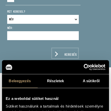
MIT KERESEL?
NÉV:
CÍM
EMAIL
infokozpont@bmc.hu
KERESÉS
TELEFON
NYITVA TARTÁS
Beleegyezés
Részletek
A sütikről
LAJOS DUDAS:
MAYDANCE
Ez a weboldal sütiket használ
Sütiket használunk a tartalmak és hirdetések személyre
Album