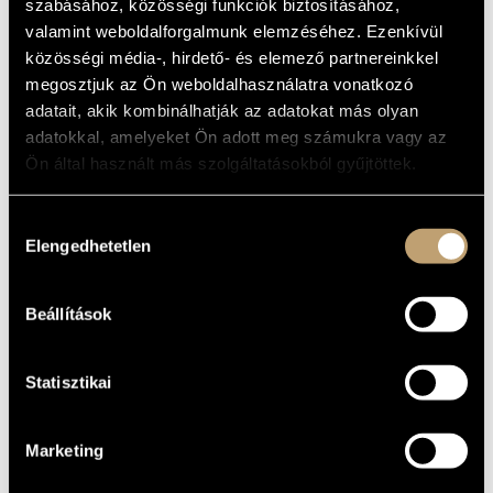
szabásához, közösségi funkciók biztosításához,
MŰVÉSZADATBÁZIS
valamint weboldalforgalmunk elemzéséhez. Ezenkívül
ALAPADATOK
közösségi média-, hirdető- és elemező partnereinkkel
ZENEMŰ-ADATBÁZIS
Pannon Jazz
KIADÓ
megosztjuk az Ön weboldalhasználatra vonatkozó
PJ 1003
adatait, akik kombinálhatják az adatokat más olyan
KATALÓGUSSZÁMA
ZENEI KÖNYVTÁR, ONLINE KATALÓGUS
adatokkal, amelyeket Ön adott meg számukra vagy az
1995
MEGJELENÉS
ÉVE
Ön által használt más szolgáltatásokból gyűjtöttek.
Részletes adatok
RÉSZLETEK
Dudás Lajos
ELŐADÓK
Hozzájárulás
Elengedhetetlen
kiválasztása
Pege Aladár
/
Szudy János
/
Zoller Attila
KÖZREMŰKÖDŐK
Kurt Bilker - drums
TOVÁBBI
Philipp van Endert - guitar
KÖZREMŰKÖDŐK
Beállítások
Statisztikai
Marketing