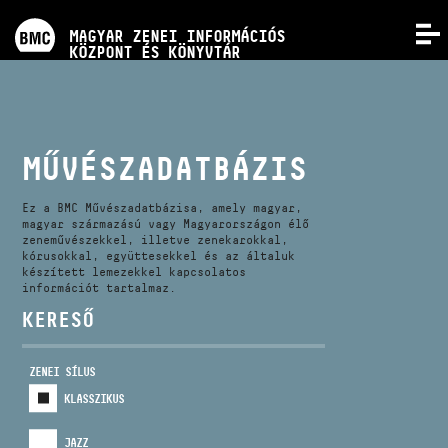
PROGRAMOK
MAGYAR ZENEI INFORMÁCIÓS
MENÜ
KÖZPONT ÉS KÖNYVTÁR
VERSENYEK
KÉPZÉSEK
MŰVÉSZADATBÁZIS
KIADVÁNYOK
Ez a BMC Művészadatbázisa, amely magyar,
magyar származású vagy Magyarországon élő
zeneművészekkel, illetve zenekarokkal,
kórusokkal, együttesekkel és az általuk
RÓLUNK
készített lemezekkel kapcsolatos
információt tartalmaz.
KERESŐ
KAPCSOLAT
ZENEI SÍLUS
VIDEÓ GALÉRIA
KLASSZIKUS
JAZZ