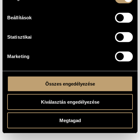
Ismeretlen
Aphorisms
Ismeretlen
Basle March
Ismeretlen
Cascades
Beállítások
Ismeretlen
Cuckoo
Ismeretlen
Easy Winners
Ismeretlen
Entertainer
Statisztikai
Ismeretlen
Gladiolus Rag
Ismeretlen
Hejre Kati
Ismeretlen
La Petite Negre
Marketing
Ismeretlen
Old Castle
Ismeretlen
Perpetuum
Ismeretlen
Ragtime Dance
Ismeretlen
Tritsch-Tratsch-Polka
Összes engedélyezése
Ismeretlen
Zurich March
Kiválasztás engedélyezése
Megtagad