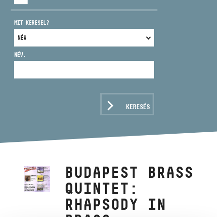
MIT KERESEL?
NÉV:
CÍM
EMAIL
infokozpont@bmc.hu
KERESÉS
TELEFON
NYITVA TARTÁS
BUDAPEST BRASS
QUINTET:
RHAPSODY IN