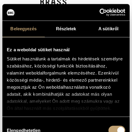
BRASS
MŰVÉSZADATBÁZIS
(BUDAPEST BRASS QUINTET:
RHAPSODY IN BRASS)
ZENEMŰ-ADATBÁZIS
Album
Beleegyezés
Részletek
A sütikről
ZENEI KÖNYVTÁR, ONLINE KATALÓGUS
ALAPADATOK
Ez a weboldal sütiket használ
Koch-Schwann
KIADÓ
Sütiket használunk a tartalmak és hirdetések személyre
3-6708-2
KATALÓGUSSZÁMA
szabásához, közösségi funkciók biztosításához,
1998
MEGJELENÉS
ÉVE
valamint weboldalforgalmunk elemzéséhez. Ezenkívül
Részletes adatok
közösségi média-, hirdető- és elemező partnereinkkel
RÉSZLETEK
megosztjuk az Ön weboldalhasználatra vonatkozó
Farkas István Péter
/
Magyari Imre
/
Palotai István
/
Petz Pál
/
KÖZREMŰKÖDŐK
adatait, akik kombinálhatják az adatokat más olyan
Szabó László
adatokkal, amelyeket Ön adott meg számukra vagy az
Ön által használt más szolgáltatásokból gyűjtöttek.
MŰVEK
Hozzájárulás
SZERZŐ
CÍM
Elengedhetetlen
kiválasztása