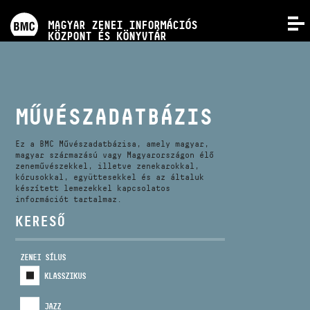
PROGRAMOK
MAGYAR ZENEI INFORMÁCIÓS
MENÜ
KÖZPONT ÉS KÖNYVTÁR
VERSENYEK
KÉPZÉSEK
MŰVÉSZADATBÁZIS
KIADVÁNYOK
Ez a BMC Művészadatbázisa, amely magyar,
magyar származású vagy Magyarországon élő
zeneművészekkel, illetve zenekarokkal,
kórusokkal, együttesekkel és az általuk
RÓLUNK
készített lemezekkel kapcsolatos
információt tartalmaz.
KERESŐ
KAPCSOLAT
ZENEI SÍLUS
VIDEÓ GALÉRIA
KLASSZIKUS
JAZZ