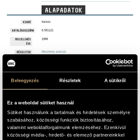
MŰVÉSZADATBÁZIS
ALAPADATOK
ZENEMŰ-ADATBÁZIS
Naxos
KIADÓ
8.551121
KATALÓGUSSZÁMA
ZENEI KÖNYVTÁR, ONLINE KATALÓGUS
1996
MEGJELENÉS
ÉVE
Részletes adatok
RÉSZLETEK
Kodály Vonósnégyes (Kodály Quartet)
/
Magyar Rádió
KÖZREMŰKÖDŐK
Szimfonikus Zenekara (Hungarian Radio Symphony
Orchestra)
/
Jandó Jenő
/
Nagy Péter
/
Németh Gyula
/
Szokolay Balázs
/
Székely István
Beleegyezés
Részletek
A sütikről
Keith Clark - conductor
TOVÁBBI
Richard Edlinger - conductor
KÖZREMŰKÖDŐK
Ondrej Lenard - conductor
Wolfgang Sobotka - conductor
Bohdan Warchal - conductor
Ez a weboldal sütiket használ
Barry Wordsworth - conductor
Capella Istropolitana
Sütiket használunk a tartalmak és hirdetések személyre
Slovak Radio Symphony Orchestra
Mariko Honda - singer
szabásához, közösségi funkciók biztosításához,
valamint weboldalforgalmunk elemzéséhez. Ezenkívül
MŰVEK
közösségi média-, hirdető- és elemező partnereinkkel