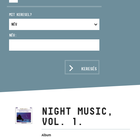
MIT KERESEL?
NÉV:
CÍM
EMAIL
infokozpont@bmc.hu
KERESÉS
TELEFON
NYITVA TARTÁS
NIGHT MUSIC,
VOL. 1.
Album