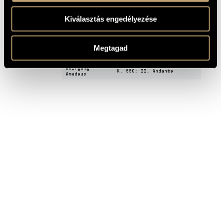
Glazunov,
Op. 42: III. Melodie
Alexander
Konstantinovich
Kiválasztás engedélyezése
String Quartet in D minor,
Haydn, Franz
Op. 76, No. 2, Hob.III:76,
Joseph
"Fifths": II. Andante
Suite bergamasque: III.
Megtagad
Debussy, Claude
Clair de lune
Mozart,
Symphony No. 40 in G minor,
Wolfgang
K. 550: II. Andante
Amadeus