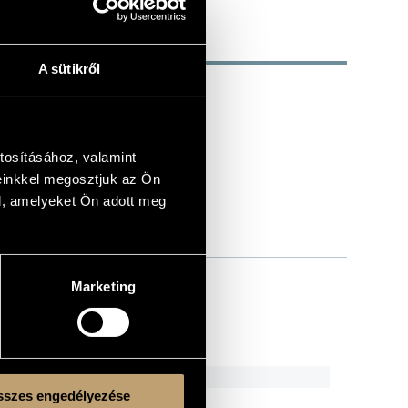
A sütikről
tosításához, valamint
einkkel megosztjuk az Ön
l, amelyeket Ön adott meg
Marketing
abriel
szes engedélyezése
ncte Spiritus