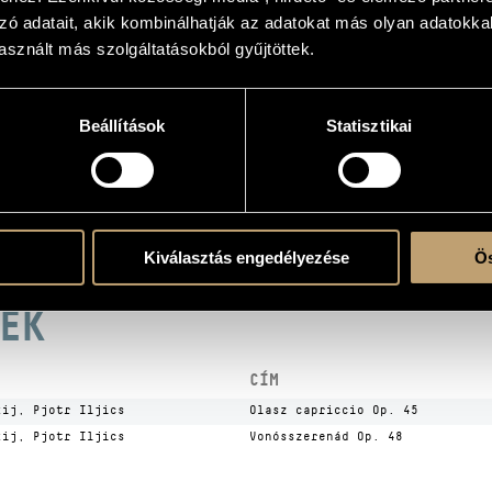
ADATOK
zó adatait, akik kombinálhatják az adatokat más olyan adatokka
sznált más szolgáltatásokból gyűjtöttek.
Beállítások
Statisztikai
atok
la
t
Kiválasztás engedélyezése
Ös
EK
CÍM
kij, Pjotr Iljics
Olasz capriccio Op. 45
kij, Pjotr Iljics
Vonósszerenád Op. 48