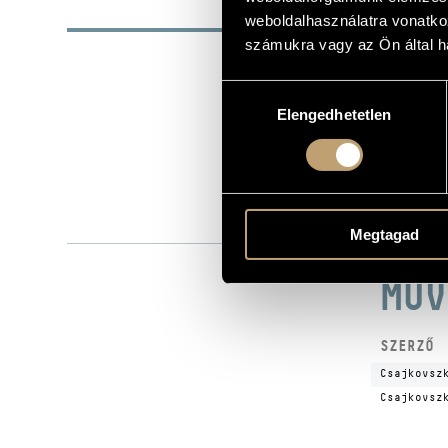
ALAP
weboldalhasználatra vonatko
számukra vagy az Ön által ha
Hungaroton
KIADÓ
HRC 1044
KATALÓGUSSZÁMA
Hozzájárulás
Elengedhetetlen
kiválasztása
1999
MEGJELENÉS ÉVE
Részletes ad
RÉSZLETEK
Németh Gyu
ELŐADÓK
Echo soroza
MEGJEGYZÉS
Megtagad
MŰV
SZERZŐ
Csajkovsz
Csajkovsz