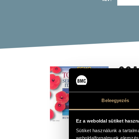
CSA
VON
OP.
Beleegyezés
(TCHAI
CAPRIC
Ez a weboldal sütiket haszn
Album
Sütiket használunk a tartal
weboldalforgalmunk elemzésé