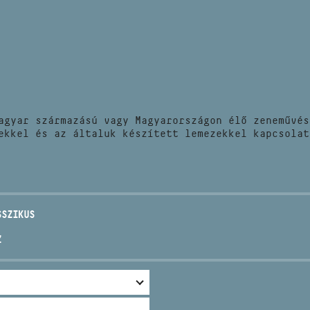
HÍREK
CÍM
VERSENYEK
EMAIL
infokozpont@bmc.hu
KIADVÁNYOK
TELEFON
agyar származású vagy Magyarországon élő zeneművés
KAPCSOLAT
ekkel és az általuk készített lemezekkel kapcsolat
NYITVA TARTÁS
SSZIKUS
Z