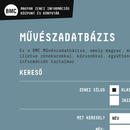
MŰVÉSZADATBÁZIS
MAGYAR ZENEI INFORMÁCIÓS
KÖZPONT ÉS KÖNYVTÁR
ZENEMŰ-ADATBÁZIS
MŰVÉSZADATBÁZIS
ZENEI KÖNYVTÁR, ONLINE
KATALÓGUS
Ez a BMC Művészadatbázisa, amely magyar, m
illetve zenekarokkal, kórusokkal, együttes
információt tartalmaz.
KERESŐ
ZENEI SÍLUS
KLA
JAZ
MIT KERESEL?
NÉV: