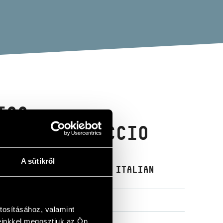
ICS:
LASZ CAPRICCIO
A sütikről
GS IN C MAJOR OP. 48/ ITALIAN
tosításához, valamint
einkkel megosztjuk az Ön