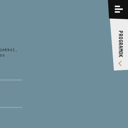
PROGRAMOK
KÉPZÉSEK
PROGRAMOK
RÓLUNK
zekkel,
VIDEÓ GALÉRIA
os