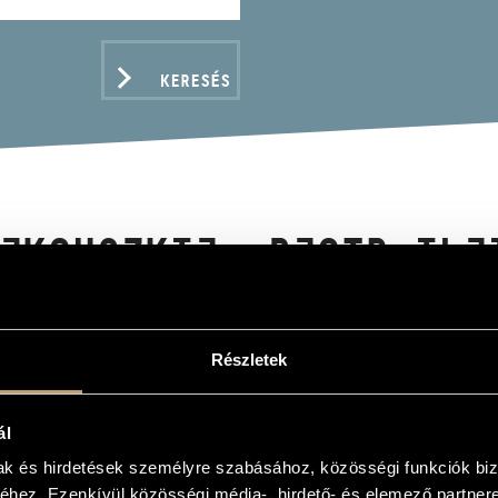
KERESÉS
JKOVSZKIJ, PJOTR ILJ
ÓSSZERENÁD OP. 48/ O
 45
Részletek
KOVSKY, PYOTR ILYICH: SERENADE FOR STRIN
CIO OP. 45)
ál
mak és hirdetések személyre szabásához, közösségi funkciók biz
hez. Ezenkívül közösségi média-, hirdető- és elemező partner