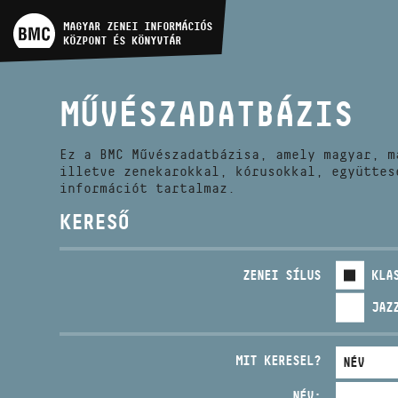
MŰVÉSZADATBÁZIS
MAGYAR ZENEI INFORMÁCIÓS
KÖZPONT ÉS KÖNYVTÁR
ZENEMŰ-ADATBÁZIS
MŰVÉSZADATBÁZIS
ZENEI KÖNYVTÁR, ONLINE
KATALÓGUS
Ez a BMC Művészadatbázisa, amely magyar, m
illetve zenekarokkal, kórusokkal, együttes
információt tartalmaz.
KERESŐ
ZENEI SÍLUS
KLA
JAZ
MIT KERESEL?
NÉV: