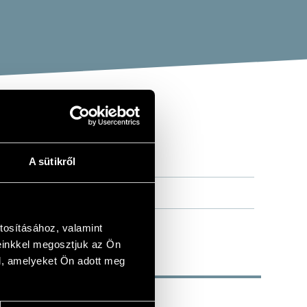
A sütikről
tosításához, valamint
einkkel megosztjuk az Ön
l, amelyeket Ön adott meg