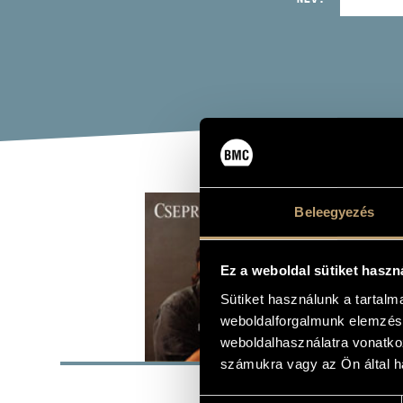
CSE
Beleegyezés
Album
Ez a weboldal sütiket haszn
Sütiket használunk a tartal
weboldalforgalmunk elemzésé
ALAP
weboldalhasználatra vonatko
számukra vagy az Ön által ha
Magánkiadá
KIADÓ