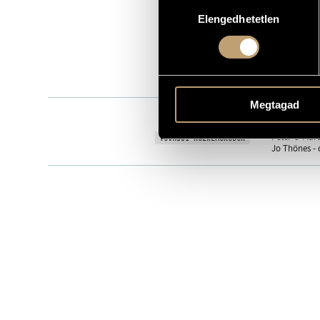
Hozzájárulás
RMCD 9292
KATALÓGUSSZÁMA
Elengedhetetlen
kiválasztása
1992
MEGJELENÉS ÉVE
Részletes ad
RÉSZLETEK
Csepregi Gy
ELŐADÓK
Megtagad
Vasvári Pál
KÖZREMŰKÖDŐK
Peter O'Mara
TOVÁBBI KÖZREMŰKÖDŐK
Jo Thönes -