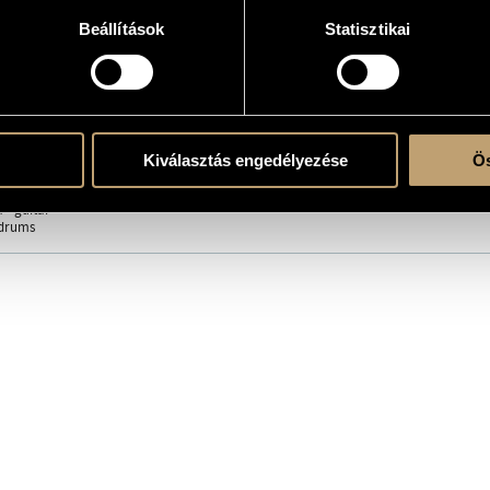
Beállítások
Statisztikai
atok
ula
Kiválasztás engedélyezése
Ös
 - guitar
 drums