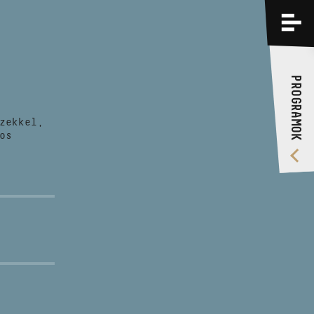
PROGRAMOK
KÉPZÉSEK
PROGRAMOK
RÓLUNK
zekkel,
VIDEÓ GALÉRIA
os