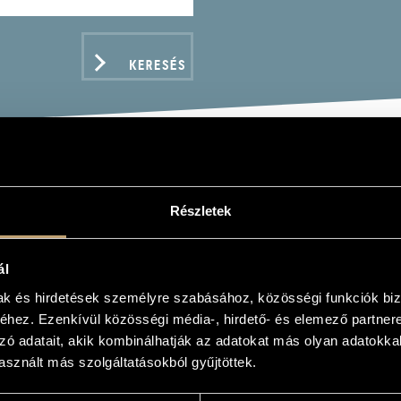
KERESÉS
PREGI - PIPELINE
Részletek
ál
mak és hirdetések személyre szabásához, közösségi funkciók biz
hez. Ezenkívül közösségi média-, hirdető- és elemező partner
ADATOK
zó adatait, akik kombinálhatják az adatokat más olyan adatokka
sznált más szolgáltatásokból gyűjtöttek.
s