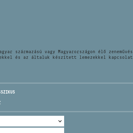
HÍREK
CÍM
VERSENYEK
EMAIL
infokozpont@bmc.hu
KIADVÁNYOK
TELEFON
agyar származású vagy Magyarországon élő zeneművés
KAPCSOLAT
ekkel és az általuk készített lemezekkel kapcsolat
NYITVA TARTÁS
SSZIKUS
Z