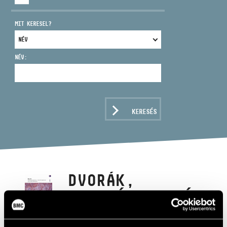
MIT KERESEL?
NÉV:
CÍM
EMAIL
infokozpont@bmc.hu
KERESÉS
TELEFON
NYITVA TARTÁS
DVORÁK,
ANTONÍN: F-DÚR
VONÓSNÉGYES