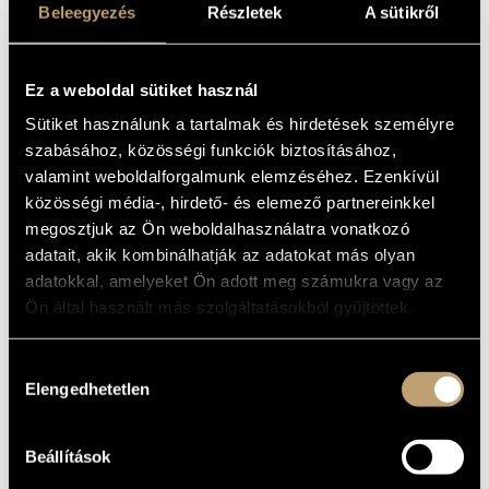
(AMERIKAI) NO.
Beleegyezés
Részletek
A sütikről
MŰVÉSZADATBÁZIS
12, OP. 96;
ZENEMŰ-ADATBÁZIS
ESZ-DÚR
Ez a weboldal sütiket használ
VONÓSÖTÖS OP.
ZENEI KÖNYVTÁR, ONLINE KATALÓGUS
Sütiket használunk a tartalmak és hirdetések személyre
97
szabásához, közösségi funkciók biztosításához,
valamint weboldalforgalmunk elemzéséhez. Ezenkívül
(DVORÁK, ANTONÍN: STRING
QUARTET NO. 12, OP. 96
közösségi média-, hirdető- és elemező partnereinkkel
"AMERICAN"; STRING QUINTET, OP.
megosztjuk az Ön weboldalhasználatra vonatkozó
97)
adatait, akik kombinálhatják az adatokat más olyan
Album
adatokkal, amelyeket Ön adott meg számukra vagy az
Ön által használt más szolgáltatásokból gyűjtöttek.
ALAPADATOK
Hozzájárulás
Apex (Warner)
KIADÓ
Elengedhetetlen
kiválasztása
0927-44355-2
KATALÓGUSSZÁMA
2002
MEGJELENÉS
ÉVE
Beállítások
Részletes adatok
RÉSZLETEK