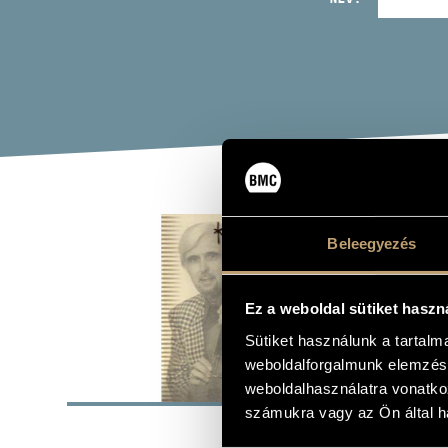
KEE
Beleegyezés
Album
Ez a weboldal sütiket haszn
Sütiket használunk a tartal
weboldalforgalmunk elemzésé
ALAP
weboldalhasználatra vonatko
számukra vagy az Ön által ha
Pannon Jaz
KIADÓ