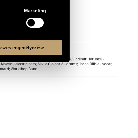
Marketing
szes engedélyezése
án Péter
taki - keyboard; Egon Póka - electric bass; Vladimir Horunzij -
rin - electric bass; Silvije Glojnarić - drums; Jasna Bilisic - vocal;
eyboard; Workshop Band