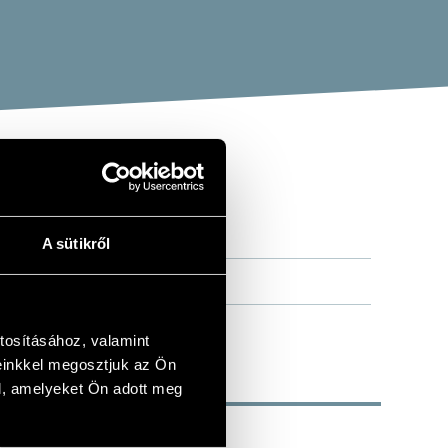
A sütikről
tosításához, valamint
einkkel megosztjuk az Ön
l, amelyeket Ön adott meg