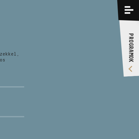
PROGRAMOK
KÉPZÉSEK
PROGRAMOK
RÓLUNK
zekkel,
VIDEÓ GALÉRIA
os