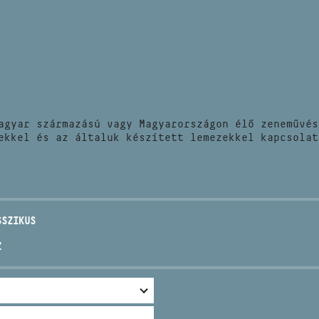
HÍREK
CÍM
VERSENYEK
EMAIL
infokozpont@bmc.hu
KIADVÁNYOK
TELEFON
agyar származású vagy Magyarországon élő zeneművés
KAPCSOLAT
ekkel és az általuk készített lemezekkel kapcsolat
NYITVA TARTÁS
SSZIKUS
Z