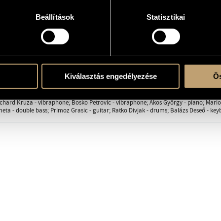
Beállítások
Statisztikai
atok
Kiválasztás engedélyezése
Ös
zs
/
Darvas Attila
/
Gyárfás István
/
Hárs Viktor
/
Kovács Andor
/
Kőszegi Imre
/
Rom
yslowski - alto saxophone; Damir Dičić - guitar; Nikos Pogonatos - drums; László Pa
chard Kruza - vibraphone; Bosko Petrovic - vibraphone; Ákos György - piano; Mario Mav
eta - double bass; Primoz Grasic - guitar; Ratko Divjak - drums; Balázs Deseő - k