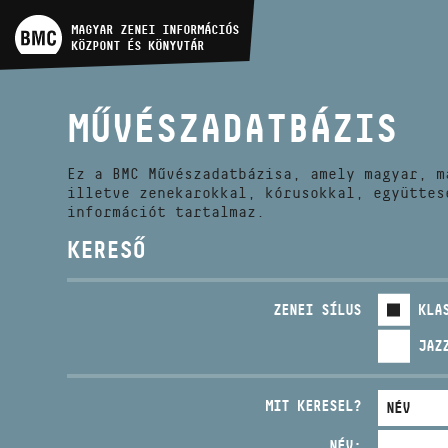
MŰVÉSZADATBÁZIS
MAGYAR ZENEI INFORMÁCIÓS
KÖZPONT ÉS KÖNYVTÁR
ZENEMŰ-ADATBÁZIS
MŰVÉSZADATBÁZIS
ZENEI KÖNYVTÁR, ONLINE
KATALÓGUS
Ez a BMC Művészadatbázisa, amely magyar, m
illetve zenekarokkal, kórusokkal, együttes
információt tartalmaz.
KERESŐ
ZENEI SÍLUS
KLA
JAZ
MIT KERESEL?
NÉV: