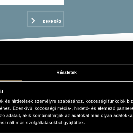
KERESÉS
P COOL
Részletek
ál
mak és hirdetések személyre szabásához, közösségi funkciók biz
hez. Ezenkívül közösségi média-, hirdető- és elemező partner
ADATOK
zó adatait, akik kombinálhatják az adatokat más olyan adatokka
sznált más szolgáltatásokból gyűjtöttek.
z