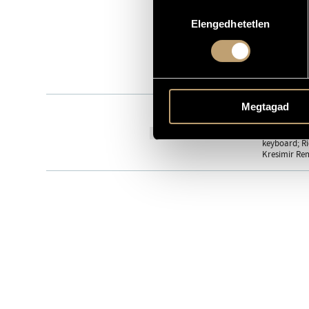
Hozzájárulás
PJ 1043
KATALÓGUSSZÁMA
Elengedhetetlen
kiválasztása
2000
MEGJELENÉS ÉVE
Részletes ad
RÉSZLETEK
Deseő Csaba
ELŐADÓK
Megtagad
Berkes Balá
KÖZREMŰKÖDŐK
Zbigniew Nam
TOVÁBBI KÖZREMŰKÖDŐK
keyboard; Ri
Kresimir Rem