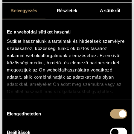
TRISTIA
MŰVÉSZADATBÁZIS
(MAROS-
Beleegyezés
Részletek
A sütikről
ZENEMŰ-ADATBÁZIS
SIRATÓ),
FABULA
ZENEI KÖNYVTÁR, ONLINE KATALÓGUS
Ez a weboldal sütiket használ
PHAEDRI,
Sütiket használunk a tartalmak és hirdetések személyre
MISERERE,
szabásához, közösségi funkciók biztosításához,
valamint weboldalforgalmunk elemzéséhez. Ezenkívül
TÖREDÉKEK
közösségi média-, hirdető- és elemező partnereinkkel
megosztjuk az Ön weboldalhasználatra vonatkozó
Album
adatait, akik kombinálhatják az adatokat más olyan
adatokkal, amelyeket Ön adott meg számukra vagy az
ALAPADATOK
Ön által használt más szolgáltatásokból gyűjtöttek.
Szőllősy András
SZERZŐK
Hozzájárulás
Hungaroton
KIADÓ
Elengedhetetlen
kiválasztása
HCD 31727
KATALÓGUSSZÁMA
2002
MEGJELENÉS
ÉVE
Beállítások