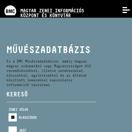
PROGRAMOK
MAGYAR ZENEI INFORMÁCIÓS
MENÜ
KÖZPONT ÉS KÖNYVTÁR
VERSENYEK
KÉPZÉSEK
MŰVÉSZADATBÁZIS
KIADVÁNYOK
Ez a BMC Művészadatbázisa, amely magyar,
magyar származású vagy Magyarországon élő
zeneművészekkel, illetve zenekarokkal,
kórusokkal, együttesekkel és az általuk
RÓLUNK
készített lemezekkel kapcsolatos
információt tartalmaz.
KERESŐ
KAPCSOLAT
ZENEI SÍLUS
VIDEÓ GALÉRIA
KLASSZIKUS
JAZZ