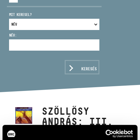
MIT KERESEL?
NÉV:
CÍM
EMAIL
infokozpont@bmc.hu
KERESÉS
TELEFON
NYITVA TARTÁS
SZŐLLŐSY
ANDRÁS: III.
CONCERTO,