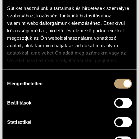
(KENESSEY JENŐ: GOLD AND THE
MŰVÉSZADATBÁZIS
WOMAN)
Sütiket használunk a tartalmak és hirdetések személyre
szabásához, közösségi funkciók biztosításához,
Album
ZENEMŰ-ADATBÁZIS
valamint weboldalforgalmunk elemzéséhez. Ezenkívül
közösségi média-, hirdető- és elemező partnereinkkel
ALAPADATOK
ZENEI KÖNYVTÁR, ONLINE KATALÓGUS
megosztjuk az Ön weboldalhasználatra vonatkozó
Kenessey Jenő
SZERZŐK
adatait, akik kombinálhatják az adatokat más olyan
Hungaroton
KIADÓ
adatokkal, amelyeket Ön adott meg számukra vagy az
HCD 31983
Ön által használt más szolgáltatásokból gyűjtöttek.
KATALÓGUSSZÁMA
2001
MEGJELENÉS
ÉVE
Hozzájárulás
Részletes adatok
RÉSZLETEK
Elengedhetetlen
kiválasztása
1957-es felvétel
MEGJEGYZÉS
Beállítások
Magyar Rádió Szimfonikus Zenekara (Hungarian Radio
KÖZREMŰKÖDŐK
Symphony Orchestra)
/
Magyar Állami Operaház Férfikara
/
Domahidy László
/
Fekete Pál
/
Ilosfalvy Róbert
/
Kenessey
Jenő
/
Kishegyi Árpád
/
Losonczy György
/
Osváth Júlia
Statisztikai