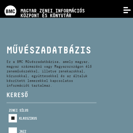
PROGRAMOK
MAGYAR ZENEI INFORMÁCIÓS
MENÜ
KÖZPONT ÉS KÖNYVTÁR
VERSENYEK
KÉPZÉSEK
MŰVÉSZADATBÁZIS
KIADVÁNYOK
Ez a BMC Művészadatbázisa, amely magyar,
magyar származású vagy Magyarországon élő
zeneművészekkel, illetve zenekarokkal,
kórusokkal, együttesekkel és az általuk
RÓLUNK
készített lemezekkel kapcsolatos
információt tartalmaz.
KERESŐ
KAPCSOLAT
ZENEI SÍLUS
VIDEÓ GALÉRIA
KLASSZIKUS
JAZZ