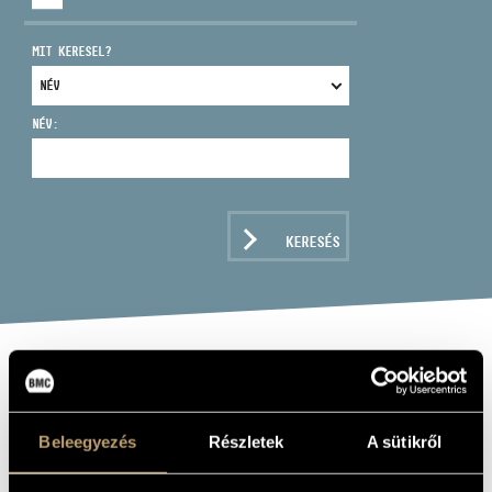
MIT KERESEL?
NÉV:
CÍM
EMAIL
infokozpont@bmc.hu
KERESÉS
TELEFON
NYITVA TARTÁS
PILLANATKÉP A
SZIGETRŐL
Beleegyezés
Részletek
A sütikről
(SNAPSHOT FROM THE ISLAND)