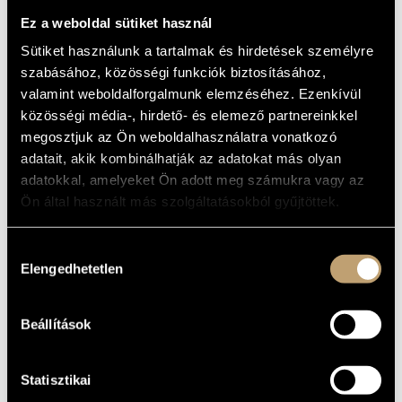
Album
MŰVÉSZADATBÁZIS
Ez a weboldal sütiket használ
ALAPADATOK
Sütiket használunk a tartalmak és hirdetések személyre
ZENEMŰ-ADATBÁZIS
szabásához, közösségi funkciók biztosításához,
Szemző Tibor
SZERZŐK
ZENEI KÖNYVTÁR, ONLINE KATALÓGUS
valamint weboldalforgalmunk elemzéséhez. Ezenkívül
Leo Records
KIADÓ
közösségi média-, hirdető- és elemező partnereinkkel
CD LR 227
KATALÓGUSSZÁMA
megosztjuk az Ön weboldalhasználatra vonatkozó
1999
MEGJELENÉS
adatait, akik kombinálhatják az adatokat más olyan
ÉVE
adatokkal, amelyeket Ön adott meg számukra vagy az
Részletes adatok 1
RÉSZLETEK
Ön által használt más szolgáltatásokból gyűjtöttek.
Részletes adatok 2
Hortobágyi László
/
Szemző Tibor
KÖZREMŰKÖDŐK
Hozzájárulás
Elengedhetetlen
kiválasztása
MŰVEK
Beállítások
SZERZŐ
CÍM
Szemző Tibor
Pillanatkép a Szigetről
Szemző Tibor
Vizi-csoda
Statisztikai
Szemző Tibor
Let`s Go Out and Dance