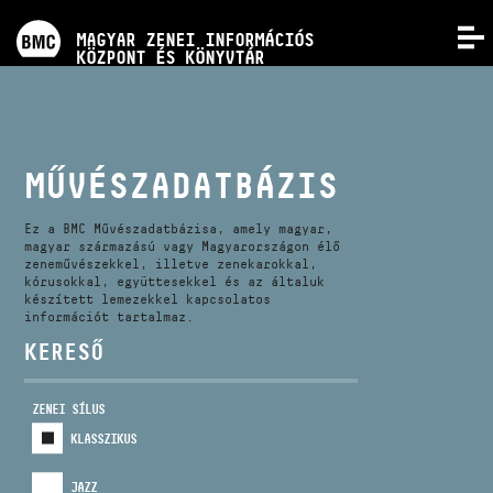
PROGRAMOK
MAGYAR ZENEI INFORMÁCIÓS
MENÜ
KÖZPONT ÉS KÖNYVTÁR
VERSENYEK
KÉPZÉSEK
MŰVÉSZADATBÁZIS
KIADVÁNYOK
Ez a BMC Művészadatbázisa, amely magyar,
magyar származású vagy Magyarországon élő
zeneművészekkel, illetve zenekarokkal,
kórusokkal, együttesekkel és az általuk
RÓLUNK
készített lemezekkel kapcsolatos
információt tartalmaz.
KERESŐ
KAPCSOLAT
ZENEI SÍLUS
VIDEÓ GALÉRIA
KLASSZIKUS
JAZZ