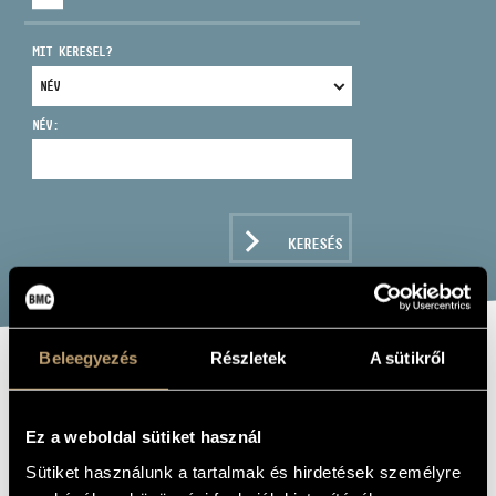
MIT KERESEL?
NÉV:
CÍM
EMAIL
infokozpont@bmc.hu
KERESÉS
TELEFON
NYITVA TARTÁS
Beleegyezés
Részletek
A sütikről
SÁNDOR VERESS
Ez a weboldal sütiket használ
Album
Sütiket használunk a tartalmak és hirdetések személyre