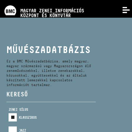
PROGRAMOK
MAGYAR ZENEI INFORMÁCIÓS
MENÜ
KÖZPONT ÉS KÖNYVTÁR
VERSENYEK
KÉPZÉSEK
MŰVÉSZADATBÁZIS
KIADVÁNYOK
Ez a BMC Művészadatbázisa, amely magyar,
magyar származású vagy Magyarországon élő
zeneművészekkel, illetve zenekarokkal,
kórusokkal, együttesekkel és az általuk
RÓLUNK
készített lemezekkel kapcsolatos
információt tartalmaz.
KERESŐ
KAPCSOLAT
ZENEI SÍLUS
VIDEÓ GALÉRIA
KLASSZIKUS
JAZZ