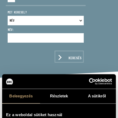
MIT KERESEL?
NÉV:
CÍM
EMAIL
infokozpont@bmc.hu
KERESÉS
TELEFON
NYITVA TARTÁS
INTERMEZZO:
Beleegyezés
Részletek
A sütikről
CLASSICS FOR
RELAXING AND
Ez a weboldal sütiket használ