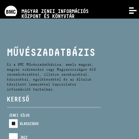
PROGRAMOK
MAGYAR ZENEI INFORMÁCIÓS
MENÜ
KÖZPONT ÉS KÖNYVTÁR
VERSENYEK
KÉPZÉSEK
MŰVÉSZADATBÁZIS
KIADVÁNYOK
Ez a BMC Művészadatbázisa, amely magyar,
magyar származású vagy Magyarországon élő
zeneművészekkel, illetve zenekarokkal,
kórusokkal, együttesekkel és az általuk
RÓLUNK
készített lemezekkel kapcsolatos
információt tartalmaz.
KERESŐ
KAPCSOLAT
ZENEI SÍLUS
VIDEÓ GALÉRIA
KLASSZIKUS
JAZZ