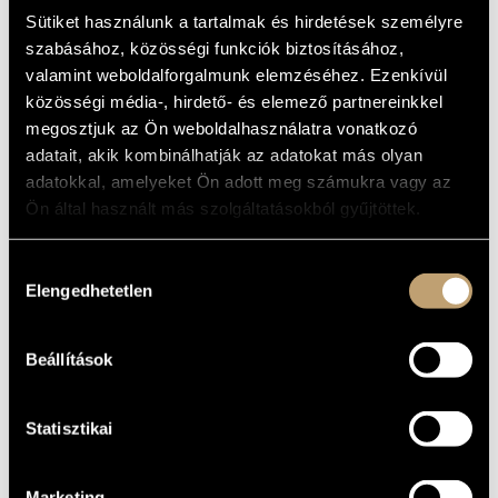
DREAMING
MŰVÉSZADATBÁZIS
Sütiket használunk a tartalmak és hirdetések személyre
szabásához, közösségi funkciók biztosításához,
Album
ZENEMŰ-ADATBÁZIS
valamint weboldalforgalmunk elemzéséhez. Ezenkívül
közösségi média-, hirdető- és elemező partnereinkkel
ALAPADATOK
ZENEI KÖNYVTÁR, ONLINE KATALÓGUS
megosztjuk az Ön weboldalhasználatra vonatkozó
Naxos
adatait, akik kombinálhatják az adatokat más olyan
KIADÓ
adatokkal, amelyeket Ön adott meg számukra vagy az
8.556616
KATALÓGUSSZÁMA
Ön által használt más szolgáltatásokból gyűjtöttek.
1998
MEGJELENÉS
ÉVE
Részletes adatok
RÉSZLETEK
Hozzájárulás
Elengedhetetlen
kiválasztása
Concentus Hungaricus
/
Danubius Vonósnégyes (Danubius
KÖZREMŰKÖDŐK
Quartet)
/
Kodály Vonósnégyes (Kodály Quartet)
/
Antal
Mátyás
/
Jandó Jenő
/
Tokos Zoltán
/
Tóth István
Beállítások
Szerzők: Boccerini, Brahms, Josef Suk, J.S. Bach,
TOVÁBBI
Mendelssohn, Vivaldi, Mozart, Schubert, Csajkovszkij, Haydn
SZERZŐK,
MŰVEK
Statisztikai
Marketing