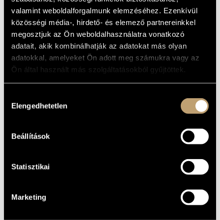
(BOLLA, GÁBOR: THE WAY WE PLAY)
MŰVÉSZADATBÁZIS
valamint weboldalforgalmunk elemzéséhez. Ezenkívül
Album
közösségi média-, hirdető- és elemező partnereinkkel
ZENEMŰ-ADATBÁZIS
megosztjuk az Ön weboldalhasználatra vonatkozó
ALAPADATOK
adatait, akik kombinálhatják az adatokat más olyan
ZENEI KÖNYVTÁR, ONLINE KATALÓGUS
adatokkal, amelyeket Ön adott meg számukra vagy az
Magánkiadás
KIADÓ
Ön által használt más szolgáltatásokból gyűjtöttek.
BOLLA 001
KATALÓGUSSZÁMA
2004
MEGJELENÉS
ÉVE
Hozzájárulás
Elengedhetetlen
kiválasztása
Bolla Gábor
ELŐADÓK
Cseke Gábor
/
Mohay András
/
Oláh Zoltán
KÖZREMŰKÖDŐK
Beállítások
Statisztikai
Marketing