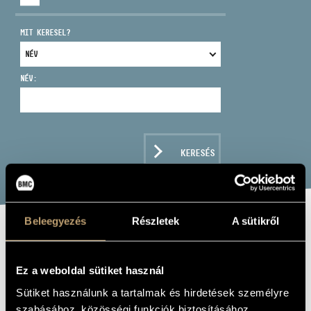
MIT KERESEL?
NÉV:
CÍM
EMAIL
infokozpont@bmc.hu
KERESÉS
TELEFON
NYITVA TARTÁS
Beleegyezés
Részletek
A sütikről
BOLLA GÁBOR:
ÍGY JÁTSZUNK
Ez a weboldal sütiket használ
MI
Sütiket használunk a tartalmak és hirdetések személyre
szabásához, közösségi funkciók biztosításához,