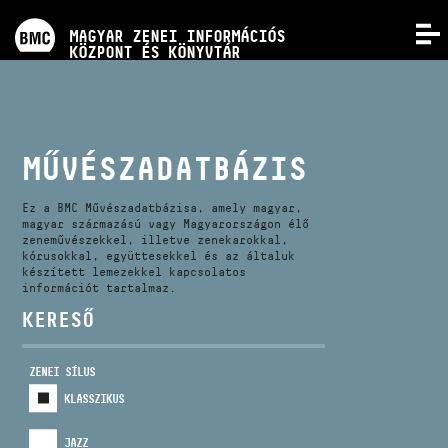
PROGRAMOK
MAGYAR ZENEI INFORMÁCIÓS
MENÜ
KÖZPONT ÉS KÖNYVTÁR
VERSENYEK
KÉPZÉSEK
MŰVÉSZADATBÁZIS
KIADVÁNYOK
Ez a BMC Művészadatbázisa, amely magyar,
magyar származású vagy Magyarországon élő
zeneművészekkel, illetve zenekarokkal,
kórusokkal, együttesekkel és az általuk
RÓLUNK
készített lemezekkel kapcsolatos
információt tartalmaz.
KERESŐ
KAPCSOLAT
ZENEI SÍLUS
VIDEÓ GALÉRIA
KLASSZIKUS
JAZZ