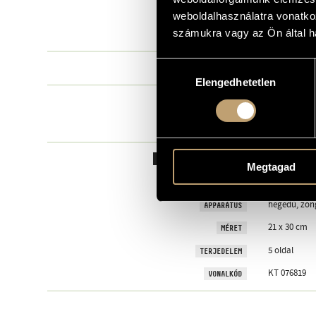
Dear Franz f
PÉLDÁNY
weboldalhasználatra vonatko
(1997)
számukra vagy az Ön által ha
EGYÉB
Hozzájárulás
Nishikaze M
SZERZŐK
Elengedhetetlen
kiválasztása
MEGJEGYZÉS
Eötvös Péter
ADOMÁNYOZÓ
ADATOK KÖLCSÖNZÉSHEZ
Megtagad
Szólam kísér
TÍPUS
hegedű, zon
APPARÁTUS
21 x 30 cm
MÉRET
5 oldal
TERJEDELEM
KT 076819
VONALKÓD