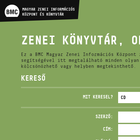
MŰVÉSZADATBÁZIS
MAGYAR ZENEI INFORMÁCIÓS
KÖZPONT ÉS KÖNYVTÁR
ZENEMŰ-ADATBÁZIS
ZENEI KÖNYVTÁR, O
ZENEI KÖNYVTÁR, ONLINE
KATALÓGUS
Ez a BMC Magyar Zenei Információs Központ 
segítségével itt megtalálható minden olyan
kölcsönözhető vagy helyben megtekinthető.
KERESŐ
MIT KERESEL?
SZERZŐ:
CÍM: