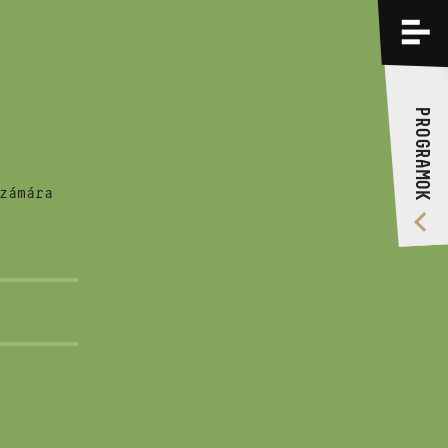
PROGRAMOK
KÉPZÉSEK
PROGRAMOK
RÓLUNK
VIDEÓ GALÉRIA
zámára