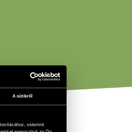
A sütikről
tosításához, valamint
einkkel megosztjuk az Ön