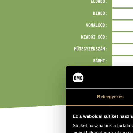
ELŐADÓ:
KIADÓ:
VONALKÓD:
KIADÓI KÓD:
MŰJEGYZÉKSZÁM:
BÁRMI:
Beleegyezés
Ez a weboldal sütiket haszn
Sütiket használunk a tartal
CÍM
weboldalforgalmunk elemzésé