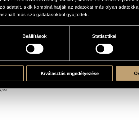
ür Violine und Klavier
zó adatait, akik kombinálhatják az adatokat más olyan adatokka
sznált más szolgáltatásokból gyűjtöttek.
akiko
Beállítások
Statisztikai
Kiválasztás engedélyezése
Ös
ettel
gora