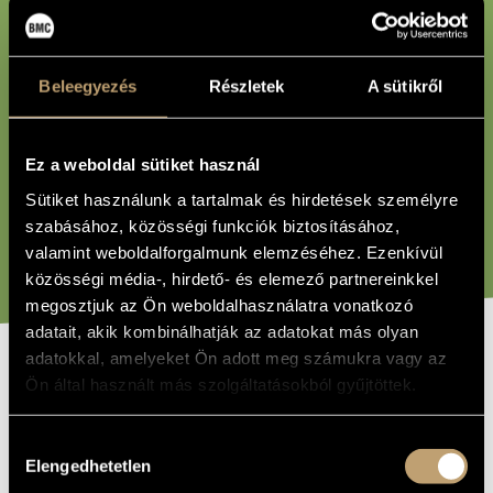
MŰVÉSZADATBÁZIS
MŰJEGYZÉKSZÁM:
ZENEMŰ-ADATBÁZIS
Beleegyezés
Részletek
A sütikről
ZENEI KÖNYVTÁR, ONLINE KATALÓGUS
BÁRMI:
Ez a weboldal sütiket használ
Sütiket használunk a tartalmak és hirdetések személyre
szabásához, közösségi funkciók biztosításához,
KERESÉS
valamint weboldalforgalmunk elemzéséhez. Ezenkívül
közösségi média-, hirdető- és elemező partnereinkkel
megosztjuk az Ön weboldalhasználatra vonatkozó
adatait, akik kombinálhatják az adatokat más olyan
adatokkal, amelyeket Ön adott meg számukra vagy az
Ön által használt más szolgáltatásokból gyűjtöttek.
A MŰVET
TARTALMAZÓ
GYŰJTEMÉNY
Hozzájárulás
Postcards for 'rock' tenor voice and upright piano
CÍM
Elengedhetetlen
kiválasztása
Carneiro Pedro
SZERZŐK