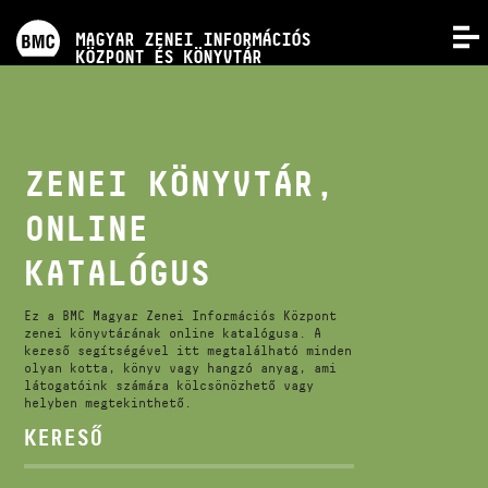
PROGRAMOK
MAGYAR ZENEI INFORMÁCIÓS
MENÜ
KÖZPONT ÉS KÖNYVTÁR
VERSENYEK
KÉPZÉSEK
ZENEI KÖNYVTÁR,
ONLINE
KIADVÁNYOK
KATALÓGUS
RÓLUNK
Ez a BMC Magyar Zenei Információs Központ
zenei könyvtárának online katalógusa. A
kereső segítségével itt megtalálható minden
KAPCSOLAT
olyan kotta, könyv vagy hangzó anyag, ami
látogatóink számára kölcsönözhető vagy
helyben megtekinthető.
VIDEÓ GALÉRIA
KERESŐ