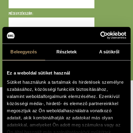
MŰVÉSZADATBÁZIS
MŰJEGYZÉKSZÁM:
ZENEMŰ-ADATBÁZIS
ZENEI KÖNYVTÁR, ONLINE KATALÓGUS
BÁRMI:
Beleegyezés
Részletek
A sütikről
KERESÉS
Ez a weboldal sütiket használ
Sütiket használunk a tartalmak és hirdetések személyre
szabásához, közösségi funkciók biztosításához,
valamint weboldalforgalmunk elemzéséhez. Ezenkívül
közösségi média-, hirdető- és elemező partnereinkkel
CÍM
megosztjuk az Ön weboldalhasználatra vonatkozó
Kreuzgänge für Orchester
PÉLDÁNY
adatait, akik kombinálhatják az adatokat más olyan
(1983)
EGYÉB
adatokkal, amelyeket Ön adott meg számukra vagy az
Ön által használt más szolgáltatásokból gyűjtöttek.
Fritsch Johannes Georg
SZERZŐK