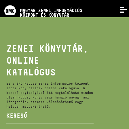
PROGRAMOK
MAGYAR ZENEI INFORMÁCIÓS
MENÜ
KÖZPONT ÉS KÖNYVTÁR
VERSENYEK
KÉPZÉSEK
ZENEI KÖNYVTÁR,
ONLINE
KIADVÁNYOK
KATALÓGUS
RÓLUNK
Ez a BMC Magyar Zenei Információs Központ
zenei könyvtárának online katalógusa. A
kereső segítségével itt megtalálható minden
KAPCSOLAT
olyan kotta, könyv vagy hangzó anyag, ami
látogatóink számára kölcsönözhető vagy
helyben megtekinthető.
VIDEÓ GALÉRIA
KERESŐ