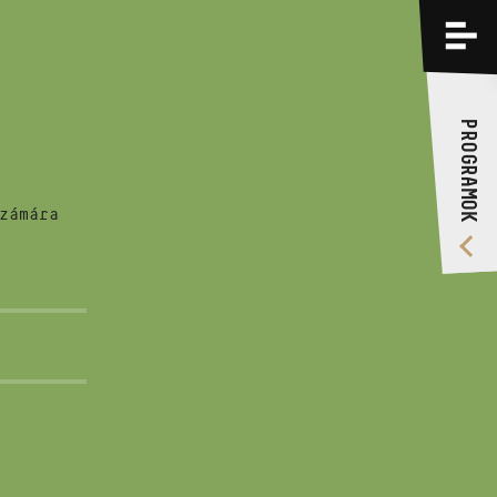
PROGRAMOK
KÉPZÉSEK
PROGRAMOK
RÓLUNK
VIDEÓ GALÉRIA
zámára