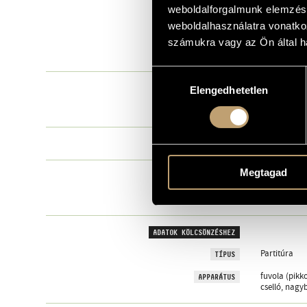
weboldalforgalmunk elemzésé
Gougalón - S
CÍM
weboldalhasználatra vonatko
Chin Unsuk
SZERZŐK
számukra vagy az Ön által ha
Partitúra
TÍPUS
Hozzájárulás
CÍM
Elengedhetetlen
kiválasztása
IV.) Episode
PÉLDÁNY
Chin Unsuk
SZERZŐK
Megtagad
MEGJEGYZÉS
ADOMÁNYOZÓ
ADATOK KÖLCSÖNZÉSHEZ
Partitúra
TÍPUS
fuvola (pikko
APPARÁTUS
cselló, nagy