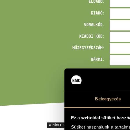
ELŐADÓ:
KIADÓ:
VONALKÓD:
KIADÓI KÓD:
MŰJEGYZÉKSZÁM:
BÁRMI:
Beleegyezés
Ez a weboldal sütiket haszn
A MŰVET TARTALMAZÓ GYŰJTEMÉNY
Sütiket használunk a tartal