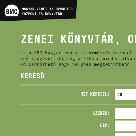
MŰVÉSZADATBÁZIS
MAGYAR ZENEI INFORMÁCIÓS
KÖZPONT ÉS KÖNYVTÁR
ZENEMŰ-ADATBÁZIS
ZENEI KÖNYVTÁR, O
ZENEI KÖNYVTÁR, ONLINE
KATALÓGUS
Ez a BMC Magyar Zenei Információs Központ 
segítségével itt megtalálható minden olyan
kölcsönözhető vagy helyben megtekinthető.
KERESŐ
MIT KERESEL?
SZERZŐ:
CÍM: