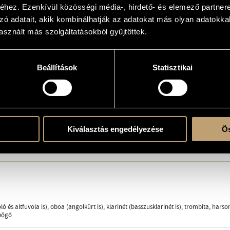
hez. Ezenkívül közösségi média-, hirdető- és elemező partner
cenes from a Street Theatre for Ensemble (2011)
zó adatait, akik kombinálhatják az adatokat más olyan adatokka
sznált más szolgáltatásokból gyűjtöttek.
Beállítások
Statisztikai
 between Bottles and Cans
Kiválasztás engedélyezése
Ös
ló és altfuvola is), oboa (angolkürt is), klarinét (basszusklarinét is), trombita, hars
bőgő