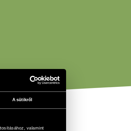
A sütikről
tosításához, valamint