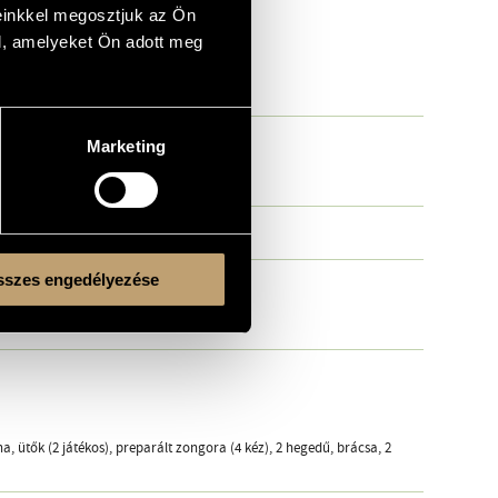
einkkel megosztjuk az Ön
l, amelyeket Ön adott meg
Marketing
szes engedélyezése
ona, ütők (2 játékos), preparált zongora (4 kéz), 2 hegedű, brácsa, 2