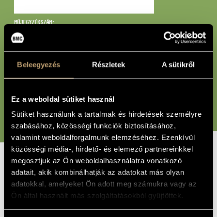
MŰVÉSZADATBÁZIS
MŰJEGYZÉKSZÁM:
ZENEMŰ-ADATBÁZIS
ZENEI KÖNYVTÁR, ONLINE KATALÓGUS
BÁRMI:
Beleegyezés
Részletek
A sütikről
Ez a weboldal sütiket használ
KERESÉS
Sütiket használunk a tartalmak és hirdetések személyre
szabásához, közösségi funkciók biztosításához,
valamint weboldalforgalmunk elemzéséhez. Ezenkívül
közösségi média-, hirdető- és elemező partnereinkkel
megosztjuk az Ön weboldalhasználatra vonatkozó
CÍM
adatait, akik kombinálhatják az adatokat más olyan
Glaubst du an die Unsterblichkeit der Seele (1982-83)
adatokkal, amelyeket Ön adott meg számukra vagy az
PÉLDÁNY
Ön által használt más szolgáltatásokból gyűjtöttek.
Vivier Claude
SZERZŐK