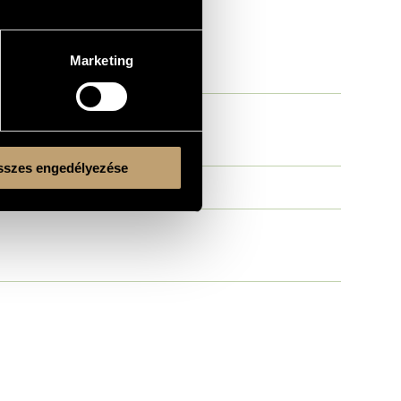
Marketing
szes engedélyezése