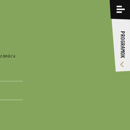
PROGRAMOK
KÉPZÉSEK
PROGRAMOK
RÓLUNK
VIDEÓ GALÉRIA
zámára