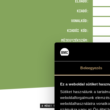
ELŐADÓ:
KIADÓ:
VONALKÓD:
KIADÓI KÓD:
MŰJEGYZÉKSZÁM:
BÁRMI:
Beleegyezés
Ez a weboldal sütiket haszn
Sütiket használunk a tartal
weboldalforgalmunk elemzésé
weboldalhasználatra vonatko
A MŰVET TARTALMAZÓ GYŰJTEMÉNY
számukra vagy az Ön által ha