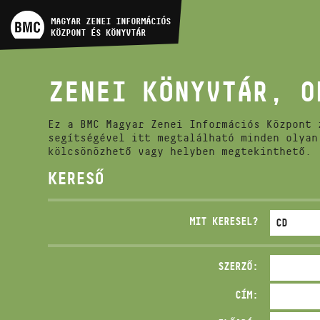
MŰVÉSZADATBÁZIS
MAGYAR ZENEI INFORMÁCIÓS
KÖZPONT ÉS KÖNYVTÁR
ZENEMŰ-ADATBÁZIS
ZENEI KÖNYVTÁR, O
ZENEI KÖNYVTÁR, ONLINE
KATALÓGUS
Ez a BMC Magyar Zenei Információs Központ 
segítségével itt megtalálható minden olyan
kölcsönözhető vagy helyben megtekinthető.
KERESŐ
MIT KERESEL?
SZERZŐ:
CÍM: