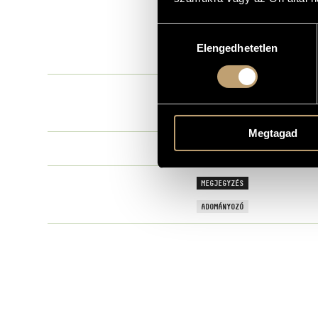
Istanbul (19
CÍM
Hozzájárulás
Delz Christo
SZERZŐK
Elengedhetetlen
kiválasztása
Partitúra
TÍPUS
CÍM
03.) Brot und
PÉLDÁNY
Megtagad
Delz Christo
SZERZŐK
MEGJEGYZÉS
ADOMÁNYOZÓ