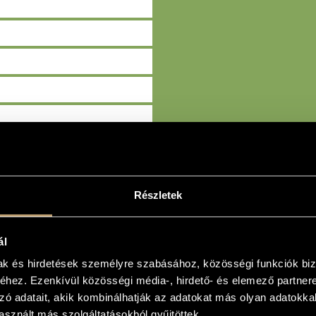
Részletek
KERESÉS
ál
mak és hirdetések személyre szabásához, közösségi funkciók biz
hez. Ezenkívül közösségi média-, hirdető- és elemező partner
zó adatait, akik kombinálhatják az adatokat más olyan adatokka
sznált más szolgáltatásokból gyűjtöttek.