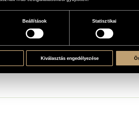
92/93) - für Soloklavier, Sopran, Bass, Chor und Orchester, Op.14
ph
Beállítások
Statisztikai
 Wein (Teil I)
Kiválasztás engedélyezése
Ös
ph