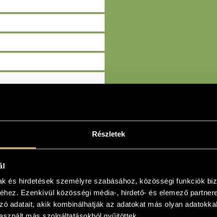
Részletek
KERESÉS
ál
mak és hirdetések személyre szabásához, közösségi funkciók biz
hez. Ezenkívül közösségi média-, hirdető- és elemező partner
zó adatait, akik kombinálhatják az adatokat más olyan adatokka
sznált más szolgáltatásokból gyűjtöttek.