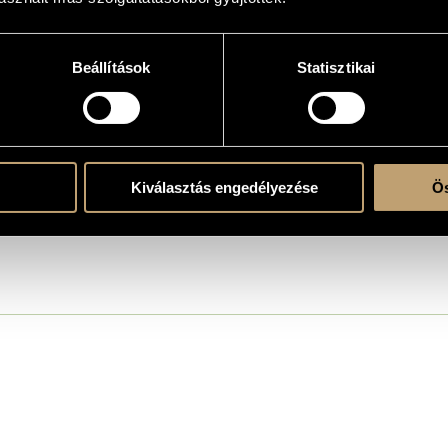
92/93) - für Soloklavier, Sopran, Bass, Chor und Orchester, Op.14
ph
Beállítások
Statisztikai
tion: Ein Nachmittag in Istanbul (Teil I)
Kiválasztás engedélyezése
Ös
ph