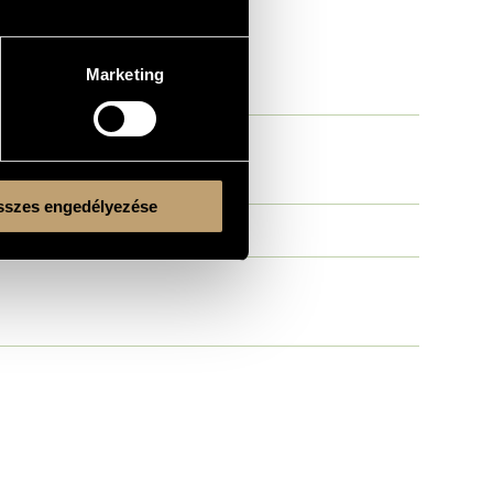
Marketing
szes engedélyezése