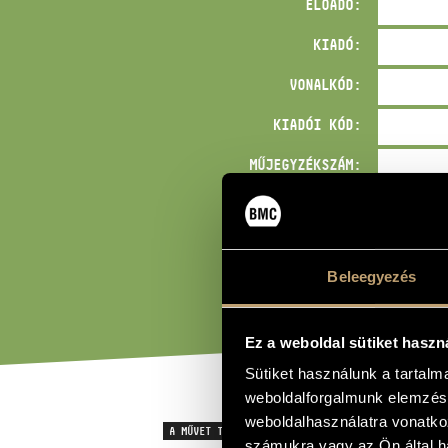
ELŐADÓ:
KIADÓ:
VONALKÓD:
KIADÓI KÓD:
MŰJEGYZÉKSZÁM:
BÁRMI:
Beleegyezés
Ez a weboldal sütiket haszn
Sütiket használunk a tartal
weboldalforgalmunk elemzésé
weboldalhasználatra vonatko
A MŰVET TARTALMAZÓ GYŰJTEMÉNY
számukra vagy az Ön által ha