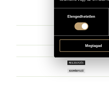
Istanbul (19
CÍM
Hozzájárulás
Delz Christo
SZERZŐK
Elengedhetetlen
kiválasztása
Partitúra
TÍPUS
CÍM
01.) Introduk
PÉLDÁNY
Megtagad
Delz Christo
SZERZŐK
MEGJEGYZÉS
ADOMÁNYOZÓ