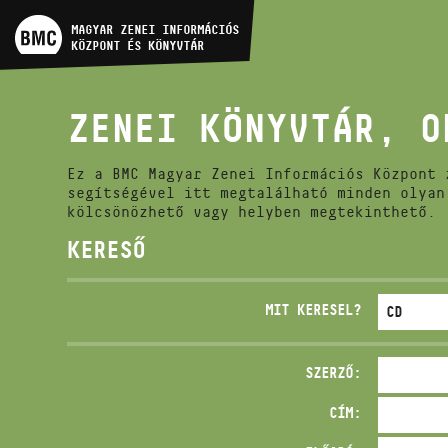
MŰVÉSZADATBÁZIS
MAGYAR ZENEI INFORMÁCIÓS
KÖZPONT ÉS KÖNYVTÁR
ZENEMŰ-ADATBÁZIS
ZENEI KÖNYVTÁR, O
ZENEI KÖNYVTÁR, ONLINE
KATALÓGUS
Ez a BMC Magyar Zenei Információs Központ 
segítségével itt megtalálható minden olyan
kölcsönözhető vagy helyben megtekinthető.
KERESŐ
MIT KERESEL?
SZERZŐ:
CÍM: