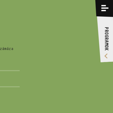
PROGRAMOK
KÉPZÉSEK
PROGRAMOK
RÓLUNK
VIDEÓ GALÉRIA
zámára