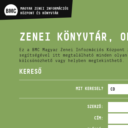
MŰVÉSZADATBÁZIS
MAGYAR ZENEI INFORMÁCIÓS
KÖZPONT ÉS KÖNYVTÁR
ZENEMŰ-ADATBÁZIS
ZENEI KÖNYVTÁR, O
ZENEI KÖNYVTÁR, ONLINE
KATALÓGUS
Ez a BMC Magyar Zenei Információs Központ 
segítségével itt megtalálható minden olyan
kölcsönözhető vagy helyben megtekinthető.
KERESŐ
MIT KERESEL?
SZERZŐ:
CÍM: