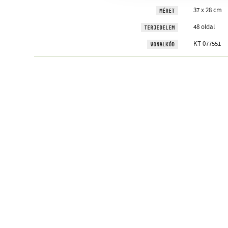
37 x 28 cm
MÉRET
48 oldal
TERJEDELEM
KT 077551
VONALKÓD