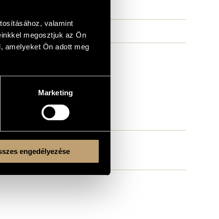
tosításához, valamint
einkkel megosztjuk az Ön
l, amelyeket Ön adott meg
Marketing
szes engedélyezése