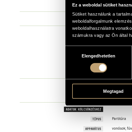
Maipú 994 (p
Ez a weboldal sütiket haszn
PÉLDÁNY
Sütiket használunk a tartal
Fenelon Phil
SZERZŐK
weboldalforgalmunk elemzésé
weboldalhasználatra vonatko
KIADÁS
számukra vagy az Ön által ha
Amphion
KIADÓ
Hozzájárulás
1984
COPYRIGHT
Elengedhetetlen
kiválasztása
Paris
KIADÁS HELYE
A.442
KIADÓI KÓD
MEGJEGYZÉS
Megtagad
Eötvös Péter
ADOMÁNYOZÓ
ADATOK KÖLCSÖNZÉSHEZ
Partitúra
TÍPUS
vonósok; fúv
APPARÁTUS