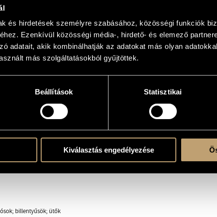
our 8 instrumentistes)
ál
mak és hirdetések személyre szabásához, közösségi funkciók biz
ippe
hez. Ezenkívül közösségi média-, hirdető- és elemező partner
zó adatait, akik kombinálhatják az adatokat más olyan adatokka
sznált más szolgáltatásokból gyűjtöttek.
Beállítások
Statisztikai
Kiválasztás engedélyezése
Ös
ósok; billentyűsök; ütők