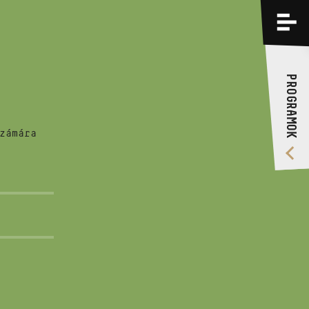
PROGRAMOK
KÉPZÉSEK
PROGRAMOK
RÓLUNK
VIDEÓ GALÉRIA
zámára