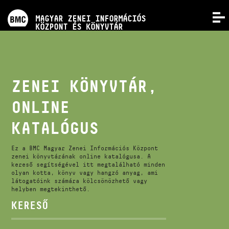
PROGRAMOK
MAGYAR ZENEI INFORMÁCIÓS
MENÜ
KÖZPONT ÉS KÖNYVTÁR
VERSENYEK
KÉPZÉSEK
ZENEI KÖNYVTÁR,
ONLINE
KIADVÁNYOK
KATALÓGUS
RÓLUNK
Ez a BMC Magyar Zenei Információs Központ
zenei könyvtárának online katalógusa. A
kereső segítségével itt megtalálható minden
KAPCSOLAT
olyan kotta, könyv vagy hangzó anyag, ami
látogatóink számára kölcsönözhető vagy
helyben megtekinthető.
VIDEÓ GALÉRIA
KERESŐ