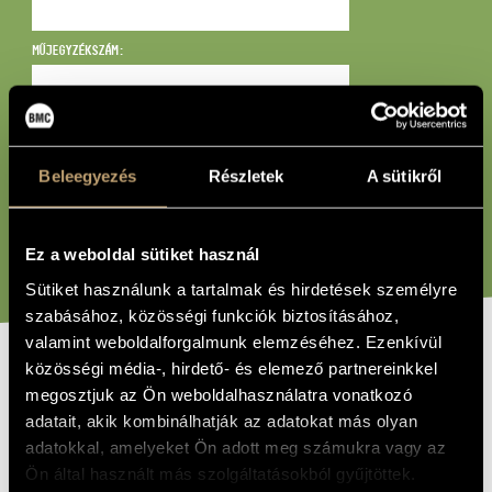
MŰVÉSZADATBÁZIS
MŰJEGYZÉKSZÁM:
ZENEMŰ-ADATBÁZIS
ZENEI KÖNYVTÁR, ONLINE KATALÓGUS
BÁRMI:
Beleegyezés
Részletek
A sütikről
KERESÉS
Ez a weboldal sütiket használ
Sütiket használunk a tartalmak és hirdetések személyre
szabásához, közösségi funkciók biztosításához,
valamint weboldalforgalmunk elemzéséhez. Ezenkívül
közösségi média-, hirdető- és elemező partnereinkkel
CÍM
megosztjuk az Ön weboldalhasználatra vonatkozó
Sonanti No.2 per flauto e percussioni
PÉLDÁNY
adatait, akik kombinálhatják az adatokat más olyan
adatokkal, amelyeket Ön adott meg számukra vagy az
Sáry László
SZERZŐK
Ön által használt más szolgáltatásokból gyűjtöttek.