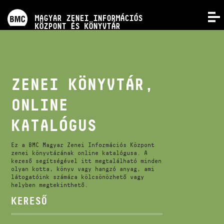
PROGRAMOK
MAGYAR ZENEI INFORMÁCIÓS
MENÜ
KÖZPONT ÉS KÖNYVTÁR
VERSENYEK
KÉPZÉSEK
ZENEI KÖNYVTÁR,
ONLINE
KIADVÁNYOK
KATALÓGUS
RÓLUNK
Ez a BMC Magyar Zenei Információs Központ
zenei könyvtárának online katalógusa. A
kereső segítségével itt megtalálható minden
KAPCSOLAT
olyan kotta, könyv vagy hangzó anyag, ami
látogatóink számára kölcsönözhető vagy
helyben megtekinthető.
VIDEÓ GALÉRIA
KERESŐ