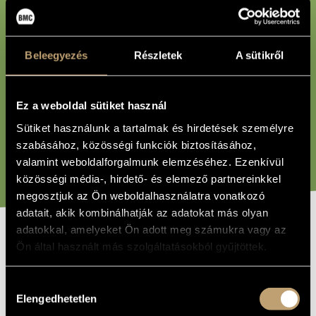
MŰVÉSZADATBÁZIS
MŰJEGYZÉKSZÁM:
ZENEMŰ-ADATBÁZIS
Beleegyezés
Részletek
A sütikről
ZENEI KÖNYVTÁR, ONLINE KATALÓGUS
BÁRMI:
Ez a weboldal sütiket használ
Sütiket használunk a tartalmak és hirdetések személyre
szabásához, közösségi funkciók biztosításához,
KERESÉS
valamint weboldalforgalmunk elemzéséhez. Ezenkívül
közösségi média-, hirdető- és elemező partnereinkkel
megosztjuk az Ön weboldalhasználatra vonatkozó
adatait, akik kombinálhatják az adatokat más olyan
adatokkal, amelyeket Ön adott meg számukra vagy az
Ön által használt más szolgáltatásokból gyűjtöttek.
CÍM
Seven Illusory Images of Memory for 16 performers
PÉLDÁNY
Hozzájárulás
Kasparov Yuri
SZERZŐK
Elengedhetetlen
kiválasztása