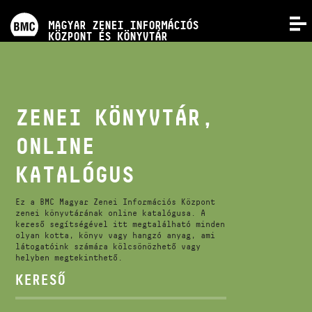
PROGRAMOK
MAGYAR ZENEI INFORMÁCIÓS
MENÜ
KÖZPONT ÉS KÖNYVTÁR
VERSENYEK
KÉPZÉSEK
ZENEI KÖNYVTÁR,
ONLINE
KIADVÁNYOK
KATALÓGUS
RÓLUNK
Ez a BMC Magyar Zenei Információs Központ
zenei könyvtárának online katalógusa. A
kereső segítségével itt megtalálható minden
KAPCSOLAT
olyan kotta, könyv vagy hangzó anyag, ami
látogatóink számára kölcsönözhető vagy
helyben megtekinthető.
VIDEÓ GALÉRIA
KERESŐ