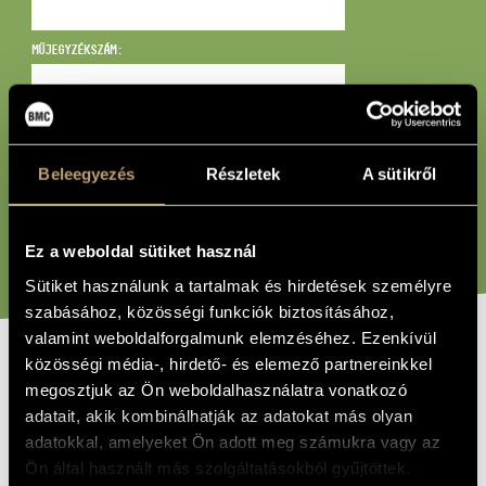
MŰVÉSZADATBÁZIS
MŰJEGYZÉKSZÁM:
ZENEMŰ-ADATBÁZIS
ZENEI KÖNYVTÁR, ONLINE KATALÓGUS
BÁRMI:
Beleegyezés
Részletek
A sütikről
KERESÉS
Ez a weboldal sütiket használ
Sütiket használunk a tartalmak és hirdetések személyre
szabásához, közösségi funkciók biztosításához,
valamint weboldalforgalmunk elemzéséhez. Ezenkívül
közösségi média-, hirdető- és elemező partnereinkkel
CÍM
megosztjuk az Ön weboldalhasználatra vonatkozó
Infra - Musica per 11 esecutori
PÉLDÁNY
adatait, akik kombinálhatják az adatokat más olyan
adatokkal, amelyeket Ön adott meg számukra vagy az
Lombardi Luca
SZERZŐK
Ön által használt más szolgáltatásokból gyűjtöttek.