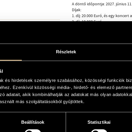
A döntő időpontja: 2027. június 11
Díjak:
1. díj: 20.000 Euró, és egy koncert
2. díj: 10 000 Euró
3. díj: 5000 Euró
 részére
Zenekari díj: 2000 Euró
Közönségdíj: 1000 euró
Részletek
ál
anini.it
mak és hirdetések személyre szabásához, közösségi funkciók biz
hez. Ezenkívül közösségi média-, hirdető- és elemező partner
zó adatait, akik kombinálhatják az adatokat más olyan adatokka
sznált más szolgáltatásokból gyűjtöttek.
Beállítások
Statisztikai