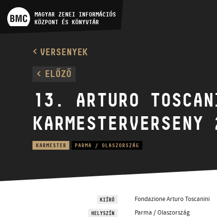
MŰVÉSZADATBÁZIS
MAGYAR ZENEI INFORMÁCIÓS
KÖZPONT ÉS KÖNYVTÁR
ZENEMŰ-ADATBÁZIS
VERSENYEK
ZENEI KÖNYVTÁR, ONLINE
ELŐZŐ
KATALÓGUS
13. ARTURO TOSCAN
KARMESTERVERSENY 
KARMESTER
PARMA / OLASZORSZÁG
Fondazione Arturo Toscanini
KIÍRÓ
Parma / Olaszország
HELYSZÍN