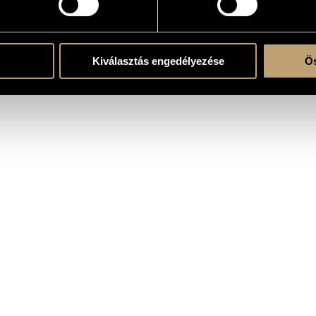
Kiválasztás engedélyezése
Ös