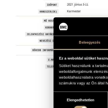
2027. június 3-11.
IDŐPONT
Karmester
HANGSZER(EK)
-
MŰ HOSSZA
1992. január 1. után születettek
KORHATÁR
2027-01-31
JELENTKEZÉSI HATÁRIDŐ
-
NEVEZÉSI DÍJ
Beleegyezés
www.fondazionetoscanini.it
BŐVEBB INFORMÁCIÓ
Ez a weboldal sütiket haszn
fulvio.zannoni@fondazione-tosc
E-MAIL
Sütiket használunk a tartal
+39 0521 391322
TELEFON
weboldalforgalmunk elemzésé
weboldalhasználatra vonatko
számukra vagy az Ön által ha
Hozzájárulás
Elengedhetetlen
kiválasztása