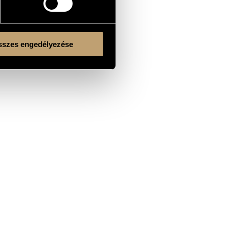
szes engedélyezése
Kulturális és Innovációs Minisztérium
Nemzeti Kulturális Alap
Ferencváros