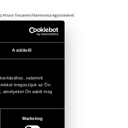
.
 az Arturo Toscanini Filarmonica együttesével.
A sütikről
tosításához, valamint
einkkel megosztjuk az Ön
l, amelyeket Ön adott meg
Marketing