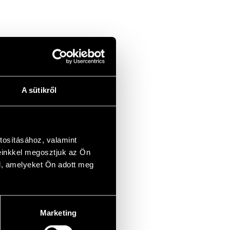
A sütikről
tosításához, valamint
einkkel megosztjuk az Ön
l, amelyeket Ön adott meg
Marketing