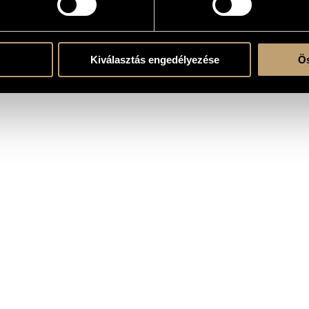
Kiválasztás engedélyezése
Ös