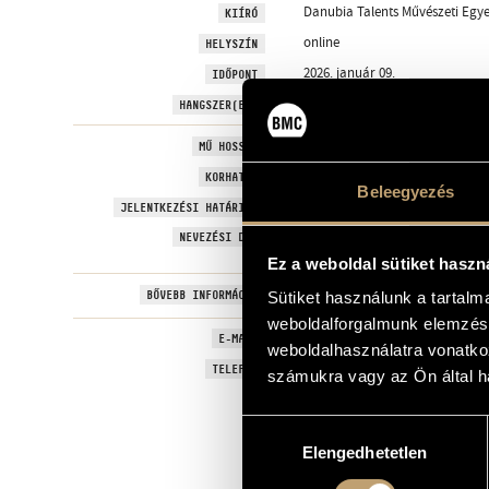
Danubia Talents Művészeti Egye
KIÍRÓ
online
HELYSZÍN
2026. január 09.
IDŐPONT
jazz; folk; musical & amateur
HANGSZER(EK)
-
MŰ HOSSZA
A korcsoport: 18 éves korig / B 
KORHATÁR
Beleegyezés
2025-12-08
JELENTKEZÉSI HATÁRIDŐ
A: 60 EUR / B: 75 EUR / duó, tri
NEVEZÉSI DÍJ
esetén: 80 EUR
Ez a weboldal sütiket haszn
www.danubiatalents.com
BŐVEBB INFORMÁCIÓ
Sütiket használunk a tartal
weboldalforgalmunk elemzésé
info.danubiatalents@gmail.co
E-MAIL
weboldalhasználatra vonatko
-
TELEFON
számukra vagy az Ön által ha
Hozzájárulás
Elengedhetetlen
kiválasztása