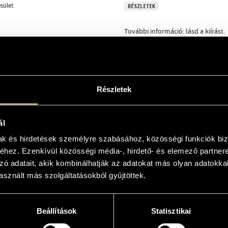
sület
RÉSZLETEK
További információ: lásd a kiírást.
korcsoport: 19 éves kor fölött
Részletek
ó: 60 EUR / több, mint 3 fős csoport
ál
mak és hirdetések személyre szabásához, közösségi funkciók biz
hez. Ezenkívül közösségi média-, hirdető- és elemező partner
m
zó adatait, akik kombinálhatják az adatokat más olyan adatokka
sznált más szolgáltatásokból gyűjtöttek.
Beállítások
Statisztikai