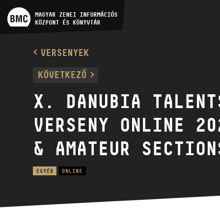
MŰVÉSZADATBÁZIS
MAGYAR ZENEI INFORMÁCIÓS
KÖZPONT ÉS KÖNYVTÁR
ZENEMŰ-ADATBÁZIS
VERSENYEK
ZENEI KÖNYVTÁR, ONLINE
KÖVETKEZŐ
KATALÓGUS
X. DANUBIA TALENT
VERSENY ONLINE 20
& AMATEUR SECTION
EGYÉB
ONLINE