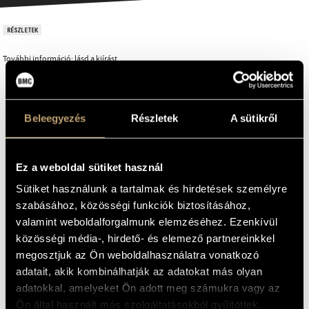
RÉSZLETEK
További információ: lásd a kiírást.
Manhattan International Music Competition
KIÍRÓ
CÍM
New York (USA)
HELYSZÍN
Beleegyezés
Részletek
A sütikről
2026. augusztus 1.
IDŐPONT
EMAIL
zongora, harmonika, csembaló
HANGSZER(EK)
infokozpont@bmc.hu
-
MŰ HOSSZA
Ez a weboldal sütiket használ
TELEFON
nincs felső korhatár megadva
KORHATÁR
Sütiket használunk a tartalmak és hirdetések személyre
2026-07-01
JELENTKEZÉSI HATÁRIDŐ
szabásához, közösségi funkciók biztosításához,
NYITVA TARTÁS
115 amerikai dollár vagy 99 euró
NEVEZÉSI DÍJ
valamint weboldalforgalmunk elemzéséhez. Ezenkívül
https://www.manhattancompetition.com/
BŐVEBB INFORMÁCIÓ
közösségi média-, hirdető- és elemező partnereinkkel
info@manhattancompetition.com
megosztjuk az Ön weboldalhasználatra vonatkozó
E-MAIL
-
adatait, akik kombinálhatják az adatokat más olyan
TELEFON
adatokkal, amelyeket Ön adott meg számukra vagy az
Ön által használt más szolgáltatásokból gyűjtöttek.