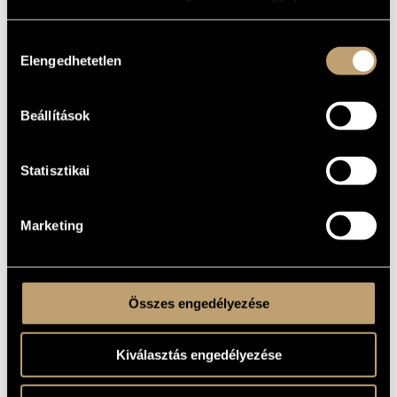
MŰVÉSZADATBÁZIS
Hozzájárulás
ZENEMŰ-ADATBÁZIS
Elengedhetetlen
kiválasztása
ZENEI KÖNYVTÁR, ONLINE KATALÓGUS
Beállítások
Statisztikai
Marketing
Összes engedélyezése
Kiválasztás engedélyezése