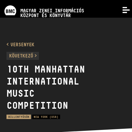
PROGRAMOK
MAGYAR ZENEI INFORMÁCIÓS
MENÜ
KÖZPONT ÉS KÖNYVTÁR
VERSENYEK
KÉPZÉSEK
VERSENYEK
KÖVETKEZŐ
KIADVÁNYOK
10TH MANHATTAN
INTERNATIONAL
RÓLUNK
MUSIC
KAPCSOLAT
COMPETITION
VIDEÓ GALÉRIA
BILLENTYŰSÖK
NEW YORK (USA)