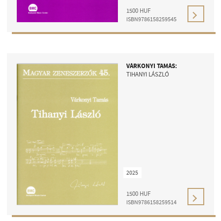
1500
HUF
ISBN9786158259545
VÁRKONYI TAMÁS:
TIHANYI LÁSZLÓ
2025
1500
HUF
ISBN9786158259514