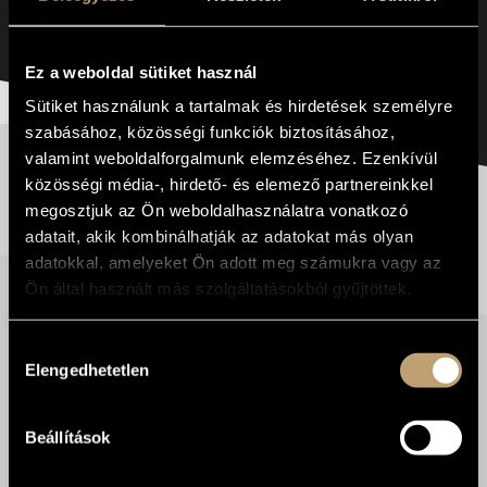
ARCHITEKTÚRÁJA - KONFERENCIA - 1. RÉSZ
Ez a weboldal sütiket használ
Sütiket használunk a tartalmak és hirdetések személyre
szabásához, közösségi funkciók biztosításához,
valamint weboldalforgalmunk elemzéséhez. Ezenkívül
LENDVAI ERNŐ 100 | A
közösségi média-, hirdető- és elemező partnereinkkel
TIZENKÉTFOKÚ ZENE
megosztjuk az Ön weboldalhasználatra vonatkozó
ARCHITEKTÚRÁJA -
adatait, akik kombinálhatják az adatokat más olyan
KONFERENCIA - 2. RÉSZ
adatokkal, amelyeket Ön adott meg számukra vagy az
Ön által használt más szolgáltatásokból gyűjtöttek.
Hozzájárulás
Elengedhetetlen
kiválasztása
LENDVAI ERNŐ 100 | A
TIZENKÉTFOKÚ ZENE
ARCHITEKTÚRÁJA -
Beállítások
KONFERENCIA - 3. RÉSZ