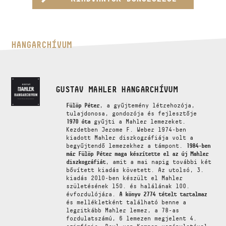
HANGARCHÍVUM
GUSTAV MAHLER HANGARCHÍVUM
Fülöp Péter
, a gyűjtemény létrehozója,
tulajdonosa, gondozója és fejlesztője
1970 óta
gyűjti a Mahler lemezeket.
Kezdetben Jerome F. Weber 1974-ben
kiadott Mahler diszkográfiája volt a
begyűjtendő lemezekhez a támpont.
1984-ben
már Fülöp Péter maga készítette el az új Mahler
diszkográfiát
, amit a mai napig további két
bővített kiadás követett. Az utolsó, 3.
kiadás 2010-ben készült el Mahler
születésének 150. és halálának 100.
évfordulójára.
A könyv 2774 tételt tartalmaz
és mellékletként található benne a
legritkább Mahler lemez, a 78-as
fordulatszámú, 6 lemezen megjelent 4.