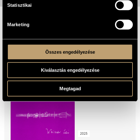
Statisztikai
TOVÁBBI VIDEÓK
Marketing
KIEMELT KIADVÁNYOK
Összes engedélyezése
KUSZ VERONIKA:
Kiválasztás engedélyezése
WEINER LEÓ
Megtagad
2025