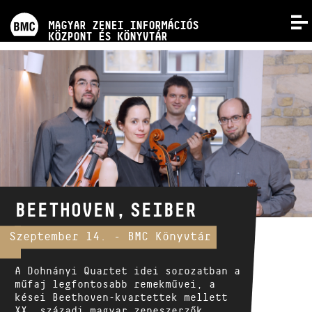
PROGRAMOK
MAGYAR ZENESZERZŐK
MAGYAR ZENEI INFORMÁCIÓS
MENÜ
KÖZPONT ÉS KÖNYVTÁR
Kismonográfia sorozat
VERSENYEK
A kötetek már az EMB online
kottaboltjában is megvásárolhatók!
KÉPZÉSEK
KIADVÁNYOK
RÓLUNK
BEETHOVEN, SEIBER
KAPCSOLAT
Szeptember 14. - BMC Könyvtár
A Dohnányi Quartet idei sorozatban a
VIDEÓ GALÉRIA
műfaj legfontosabb remekművei, a
kései Beethoven-kvartettek mellett
XX. századi magyar zeneszerzők,