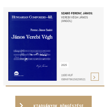
SZABÓ FERENC JÁNOS:
VEREBI VÉGH JÁNOS
(ANGOL)
2025
1500
HUF
ISBN9786158259521
KIADVÁNYOK BÖNGÉSZÉSE