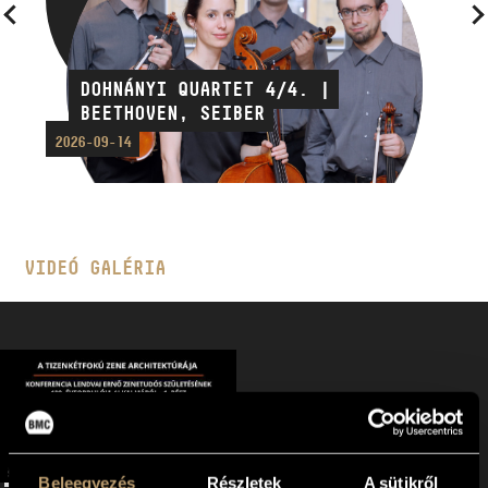
DOHNÁNYI QUARTET 4/4. |
BEETHOVEN, SEIBER
2026-09-14
VIDEÓ GALÉRIA
Beleegyezés
Részletek
A sütikről
LENDVAI ERNŐ 100 | A TIZENKÉTFOKÚ ZENE