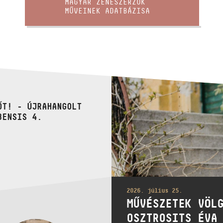
MAGYAR ZENESZERZŐK
MŰVEINEK ADATBÁZISA
ŐT! - ÚJRAHANGOLT
BENSIS 4.
2026. július 25.
MŰVÉSZETEK VÖL
OSZTROSITS ÉVA