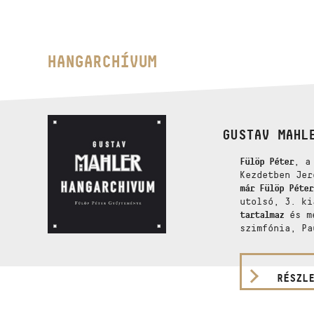
HANGARCHÍVUM
GUSTAV MAHL
Fülöp Péter
, a
Kezdetben Jer
már Fülöp Péter
utolsó, 3. ki
tartalmaz
és me
szimfónia, Pa
RÉSZL