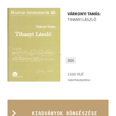
VÁRKONYI TAMÁS:
TIHANYI LÁSZLÓ
2025
1500
HUF
ISBN9786158259514
KIADVÁNYOK BÖNGÉSZÉSE