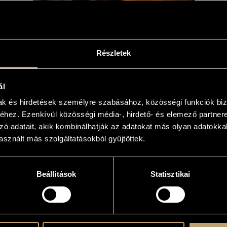
Részletek
ÚJ SANZONOK 2003 - LEMEZBEMUTATÓ
2026-09-25
ál
mak és hirdetések személyre szabásához, közösségi funkciók biz
hez. Ezenkívül közösségi média-, hirdető- és elemező partner
zó adatait, akik kombinálhatják az adatokat más olyan adatokka
sznált más szolgáltatásokból gyűjtöttek.
Beállítások
Statisztikai