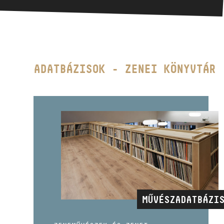
ADATBÁZISOK - ZENEI KÖNYVTÁR
MAGYAR ZENESZERZŐK
Kismonográfia sorozat
A kötetek már az EMB online
kottaboltjában is
megvásárolhatók!
MŰVÉSZADATBÁZI