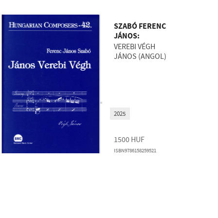
SZABÓ FERENC
JÁNOS:
VEREBI VÉGH
JÁNOS (ANGOL)
2025
1500
HUF
ISBN9786158259521