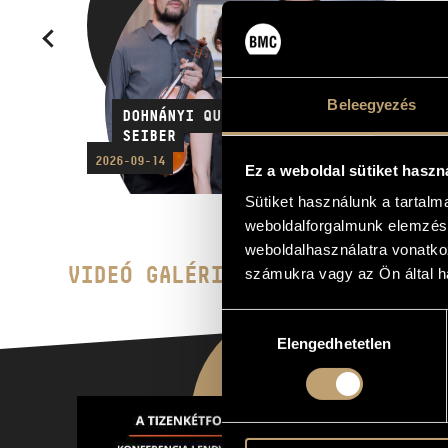
Beleegyezés
DOHNÁNYI QUARTET 4/4. | BEETHOVEN,
SEIBER
2026-09-14
Ez a weboldal sütiket haszn
Sütiket használunk a tartal
weboldalforgalmunk elemzésé
weboldalhasználatra vonatko
VIDEÓ GALÉRIA
számukra vagy az Ön által ha
Hozzájárulás
Elengedhetetlen
kiválasztása