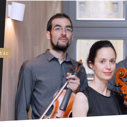
HÍREK
CÍM
VERSENYEK
EMAIL
infokozpont@bmc.hu
KIADVÁNYOK
TELEFON
tár
KAPCSOLAT
NYITVA TARTÁS