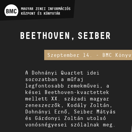
MŰVÉSZADATBÁZIS
MAGYAR ZENEI INFORMÁCIÓS
KÖZPONT ÉS KÖNYVTÁR
ZENEMŰ-ADATBÁZIS
BEETHOVEN, SEIBER
ZENEI KÖNYVTÁR, ONLINE
KATALÓGUS
Szeptember 14. - BMC Könyv
A Dohnányi Quartet idei
sorozatban a műfaj
legfontosabb remekművei, a
kései Beethoven-kvartettek
mellett XX. századi magyar
zeneszerzők, Kodály Zoltán,
Dohnányi Ernő, Seiber Mátyás
és Gárdonyi Zoltán utolsó
vonósnégyesei szólalnak meg.