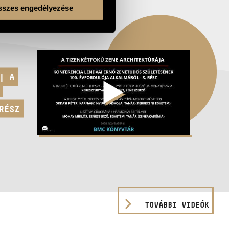
szes engedélyezése
| A
RÉSZ
TOVÁBBI VIDEÓK