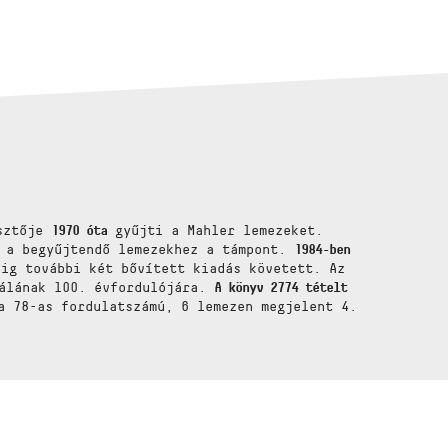
esztője
1970 óta
gyűjti a Mahler lemezeket.
t a begyűjtendő lemezekhez a támpont.
1984-ben
pig további két bővített kiadás követett. Az
lálának 100. évfordulójára.
A könyv 2774 tételt
a 78-as fordulatszámú, 6 lemezen megjelent 4.