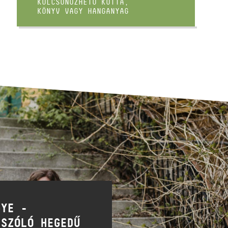
KÖLCSÖNÖZHETŐ KOTTA,
KÖNYV VAGY HANGANYAG
GYE -
 SZÓLÓ HEGEDŰ