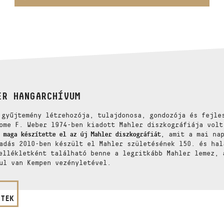
ER HANGARCHÍVUM
 gyűjtemény létrehozója, tulajdonosa, gondozója és fejl
ome F. Weber 1974-ben kiadott Mahler diszkográfiája vol
 maga készítette el az új Mahler diszkográfiát
, amit a mai na
adás 2010-ben készült el Mahler születésének 150. és ha
llékletként található benne a legritkább Mahler lemez, 
ul van Kempen vezényletével.
ETEK