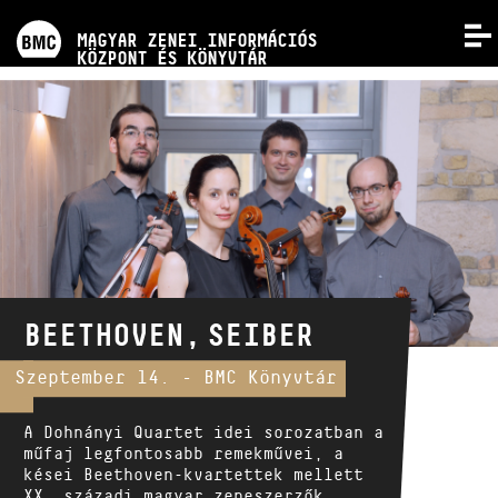
PROGRAMOK
MAGYAR ZENESZERZŐK
MAGYAR ZENEI INFORMÁCIÓS
MENÜ
KÖZPONT ÉS KÖNYVTÁR
Kismonográfia sorozat
VERSENYEK
A kötetek már az EMB online
kottaboltjában is megvásárolhatók!
KÉPZÉSEK
KIADVÁNYOK
RÓLUNK
BEETHOVEN, SEIBER
KAPCSOLAT
Szeptember 14. - BMC Könyvtár
A Dohnányi Quartet idei sorozatban a
VIDEÓ GALÉRIA
műfaj legfontosabb remekművei, a
kései Beethoven-kvartettek mellett
XX. századi magyar zeneszerzők,