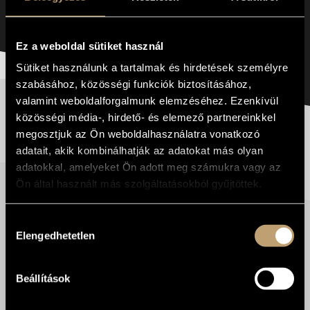
ARCHITEKTÚRÁJA - KONFERENCIA - 1. RÉSZ
Ez a weboldal sütiket használ
Sütiket használunk a tartalmak és hirdetések személyre
szabásához, közösségi funkciók biztosításához,
valamint weboldalforgalmunk elemzéséhez. Ezenkívül
LENDVAI ERNŐ 100 | A
közösségi média-, hirdető- és elemező partnereinkkel
TIZENKÉTFOKÚ ZENE
megosztjuk az Ön weboldalhasználatra vonatkozó
ARCHITEKTÚRÁJA -
adatait, akik kombinálhatják az adatokat más olyan
KONFERENCIA - 2. RÉSZ
adatokkal, amelyeket Ön adott meg számukra vagy az
Ön által használt más szolgáltatásokból gyűjtöttek.
Hozzájárulás
Elengedhetetlen
kiválasztása
LENDVAI ERNŐ 100 | A
TIZENKÉTFOKÚ ZENE
ARCHITEKTÚRÁJA -
Beállítások
KONFERENCIA - 3. RÉSZ