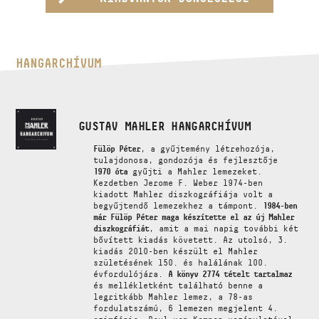
HANGARCHÍVUM
GUSTAV MAHLER HANGARCHÍVUM
Fülöp Péter
, a gyűjtemény létrehozója,
tulajdonosa, gondozója és fejlesztője
1970 óta
gyűjti a Mahler lemezeket.
Kezdetben Jerome F. Weber 1974-ben
kiadott Mahler diszkográfiája volt a
begyűjtendő lemezekhez a támpont.
1984-ben
már Fülöp Péter maga készítette el az új Mahler
diszkográfiát
, amit a mai napig további két
bővített kiadás követett. Az utolsó, 3.
kiadás 2010-ben készült el Mahler
születésének 150. és halálának 100.
évfordulójára.
A könyv 2774 tételt tartalmaz
és mellékletként található benne a
legritkább Mahler lemez, a 78-as
fordulatszámú, 6 lemezen megjelent 4.