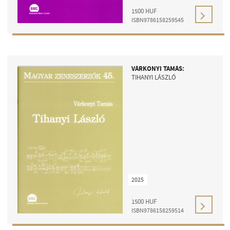
1500
HUF
ISBN9786158259545
VÁRKONYI TAMÁS:
TIHANYI LÁSZLÓ
2025
1500
HUF
ISBN9786158259514