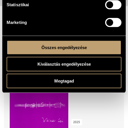
Statisztikai
TOVÁBBI VIDEÓK
Marketing
KIEMELT KIADVÁNYOK
Összes engedélyezése
KUSZ VERONIKA:
Kiválasztás engedélyezése
WEINER LEÓ
Megtagad
2025