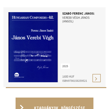
SZABÓ FERENC JÁNOS:
VEREBI VÉGH JÁNOS
(ANGOL)
2025
1500
HUF
ISBN9786158259521
KIADVÁNYOK BÖNGÉSZÉSE