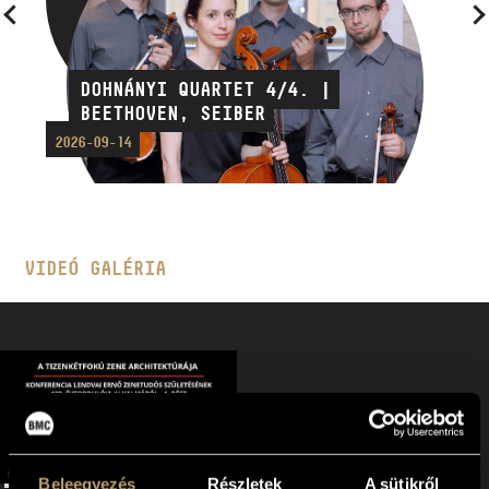
DOHNÁNYI QUARTET 4/4. |
BEETHOVEN, SEIBER
2026-09-14
VIDEÓ GALÉRIA
Beleegyezés
Részletek
A sütikről
LENDVAI ERNŐ 100 | A TIZENKÉTFOKÚ ZENE